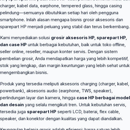
charger, kabel data, earphone, tempered glass, hingga casing
pelindung—semuanya dibutuhkan setiap hari oleh pengguna
smartphone. Inilah alasan mengapa bisnis grosir aksesoris dan
sparepart HP menjadi peluang yang stabil dan terus berkembang.
Kami menyediakan solusi
grosir aksesoris HP, sparepart HP,
dan case HP
untuk berbagai kebutuhan, baik untuk toko offline,
seller online, reseller, maupun konter servis. Dengan sistem
pembelian grosir, Anda mendapatkan harga yang lebih kompetitif,
stok yang lengkap, dan margin keuntungan yang lebih sehat untuk
mengembangkan bisnis.
Produk yang tersedia meliputi aksesoris charging (charger, kabel,
powerbank), aksesoris audio (earphone, TWS, speaker),
perlindungan layar dan kamera, hingga
case HP berbagai model
dan desain
yang selalu mengikuti tren. Untuk kebutuhan servis,
tersedia juga
sparepart HP
seperti LCD, baterai, flex cable,
speaker, dan konektor dengan kualitas yang dapat diandalkan.
Keunggulan belanja grosir adalah efisiensi: harga satuan lebih