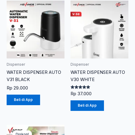
Dispenser
Dispenser
WATER DISPENSER AUTO
WATER DISPENSER AUTO
V31 BLACK
V30 WHITE
Rp
29.000
Dinilai
Rp
37.000
5.00
Beli di App
dari 5
Beli di App
Rentang
Produk
harga:
Diskon!