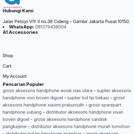
Hubungi Kami
Jalan Petojo VIY II no.38 Cideng – Gambir Jakarta Pusat 10150.
WhatsApp:
081379438004
A1 Accessories
Shop
Cart
My Account
Pencarian Populer
grosir aksesoris handphone wook nias utara
-
suplier aksesoris
handphone vivo boven digoel
-
suplier lcd hp bekasi
-
grosir
aksesoris handphone xiaomi prabumulih
-
grosir sparepart
handphone subang
-
distributor aksesoris handphone vivan
boven digoel
-
grosir aksesoris handphone sandisk
pangkajene
-
distributor aksesoris handphone murah tomohon
-
distributor lcd hp kepulauan anambas
-
grosir aksesoris