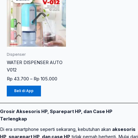
ini
Rp 43.700
memiliki
hingga
Rp 105.000
beberapa
varian.
Pilihan
ini
dapat
diambil
Dispenser
di
WATER DISPENSER AUTO
halaman
V012
produk
Rp
43.700
–
Rp
105.000
Beli di App
Grosir Aksesoris HP, Sparepart HP, dan Case HP
Terlengkap
Di era smartphone seperti sekarang, kebutuhan akan
aksesoris
HP, sparepart HP, dan case HP
tidak pernah berhenti. Mulai dari