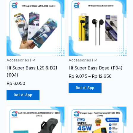
Rentang
Produk
Produk
harga:
ini
ini
Rp 9.075
memiliki
memiliki
hingga
Rp 12.650
beberapa
beberapa
varian.
varian.
Pilihan
Pilihan
ini
ini
dapat
dapat
diambil
diambil
Accessories HP
Accessories HP
di
di
Hf Super Bass L29 & D21
Hf Super Bass Bose (1104)
halaman
halaman
(1104)
Rp
9.075
–
Rp
12.650
produk
produk
Rp
6.050
Beli di App
Beli di App