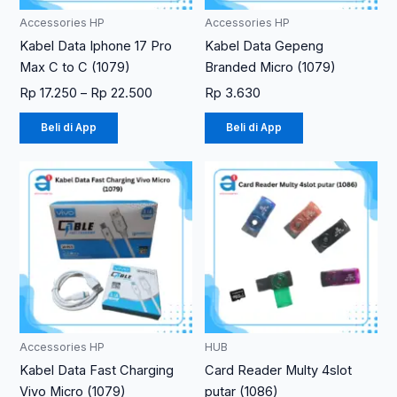
diambil
Accessories HP
Accessories HP
di
Kabel Data Iphone 17 Pro
Kabel Data Gepeng
halaman
Max C to C (1079)
Branded Micro (1079)
produk
Rp
17.250
–
Rp
22.500
Rp
3.630
Beli di App
Beli di App
Accessories HP
HUB
Kabel Data Fast Charging
Card Reader Multy 4slot
Vivo Micro (1079)
putar (1086)