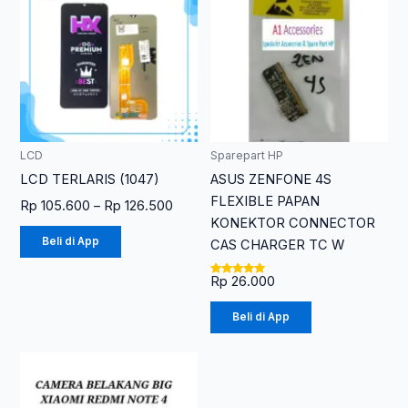
Rp 105.600
memiliki
hingga
Rp 126.500
beberapa
varian.
Pilihan
ini
dapat
diambil
LCD
Sparepart HP
di
LCD TERLARIS (1047)
ASUS ZENFONE 4S
halaman
FLEXIBLE PAPAN
Rp
105.600
–
Rp
126.500
produk
KONEKTOR CONNECTOR
Beli di App
CAS CHARGER TC W
Rp
26.000
Dinilai
5.00
dari 5
Beli di App