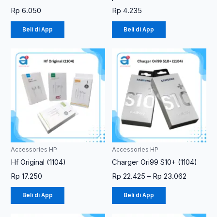
Rp
6.050
Rp
4.235
Beli di App
Beli di App
Rentang
Produk
Produk
harga:
ini
ini
Rp 22.42
memiliki
memiliki
hingga
Rp 23.06
beberapa
beberapa
varian.
varian.
Pilihan
Pilihan
ini
ini
dapat
dapat
diambil
diambil
Accessories HP
Accessories HP
di
di
Hf Original (1104)
Charger Ori99 S10+ (1104)
halaman
halaman
Rp
17.250
Rp
22.425
–
Rp
23.062
produk
produk
Beli di App
Beli di App