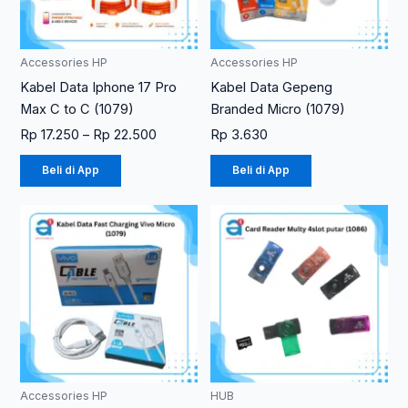
ini
dapat
diambil
Accessories HP
Accessories HP
di
Kabel Data Iphone 17 Pro
Kabel Data Gepeng
halaman
Max C to C (1079)
Branded Micro (1079)
produk
Rp
17.250
–
Rp
22.500
Rp
3.630
Beli di App
Beli di App
Accessories HP
HUB