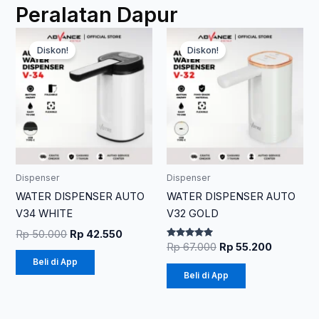
Peralatan Dapur
Harga
Harga
Harga
Harga
aslinya
saat
aslinya
saat
Diskon!
Diskon!
adalah:
ini
adalah:
ini
Rp 50.000.
adalah:
Rp 67.000.
adalah:
Rp 42.550.
Rp 55.20
Dispenser
Dispenser
WATER DISPENSER AUTO
WATER DISPENSER AUTO
V34 WHITE
V32 GOLD
Rp
50.000
Rp
42.550
Dinilai
Rp
67.000
Rp
55.200
5.00
Beli di App
dari 5
Beli di App