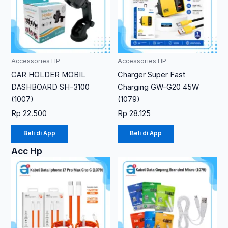
Accessories HP
Accessories HP
CAR HOLDER MOBIL
Charger Super Fast
DASHBOARD SH-3100
Charging GW-G20 45W
(1007)
(1079)
Rp
22.500
Rp
28.125
Beli di App
Beli di App
Acc Hp
Rentang
Produk
harga:
ini
Rp 17.250
memiliki
hingga
Rp 22.500
beberapa
varian.
Pilihan