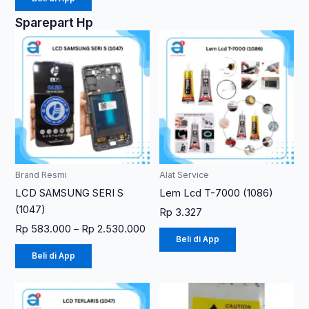
Sparepart Hp
Rentang
Produk
Produk
harga:
ini
ini
Rp 583.000
memiliki
memiliki
hingga
Rp 2.530.000
beberapa
beberapa
varian.
varian.
Pilihan
Pilihan
ini
ini
dapat
dapat
diambil
diambil
Brand Resmi
Alat Service
di
di
LCD SAMSUNG SERI S
Lem Lcd T-7000 (1086)
halaman
halaman
(1047)
Rp
3.327
produk
produk
Rp
583.000
–
Rp
2.530.000
Beli di App
Beli di App
Rentang
Produk
harga:
ini