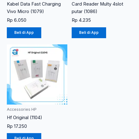
Kabel Data Fast Charging
Card Reader Multy 4slot
Vivo Micro (1079)
putar (1086)
Rp
6.050
Rp
4.235
Beli di App
Beli di App
Produk
ini
memiliki
beberapa
varian.
Pilihan
ini
dapat
diambil
Accessories HP
di
Hf Original (1104)
halaman
Rp
17.250
produk
Beli di App