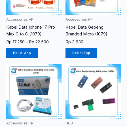
ini
dapat
diambil
Accessories HP
Accessories HP
di
Kabel Data Iphone 17 Pro
Kabel Data Gepeng
halaman
Max C to C (1079)
Branded Micro (1079)
produk
Rp
17.250
–
Rp
22.500
Rp
3.630
Beli di App
Beli di App
Accessories HP
HUB