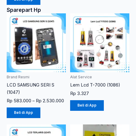
Sparepart Hp
Rentang
Produk
Produk
harga:
ini
ini
Rp 583.000
memiliki
memiliki
hingga
Rp 2.530.000
beberapa
beberapa
varian.
varian.
Pilihan
Pilihan
ini
ini
dapat
dapat
diambil
diambil
Brand Resmi
Alat Service
di
di
LCD SAMSUNG SERI S
Lem Lcd T-7000 (1086)
halaman
halaman
(1047)
Rp
3.327
produk
produk
Rp
583.000
–
Rp
2.530.000
Beli di App
Beli di App
Rentang
Produk
harga:
ini