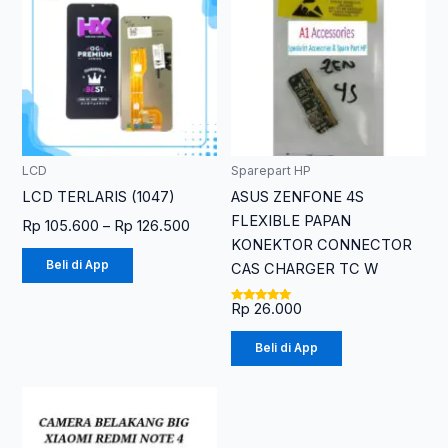
Rp 105.600
memiliki
hingga
Rp 126.500
beberapa
varian.
Pilihan
ini
dapat
diambil
LCD
Sparepart HP
di
LCD TERLARIS (1047)
ASUS ZENFONE 4S
halaman
FLEXIBLE PAPAN
Rp
105.600
–
Rp
126.500
produk
KONEKTOR CONNECTOR
Beli di App
CAS CHARGER TC W
Rp
26.000
Dinilai
5.00
dari 5
Beli di App