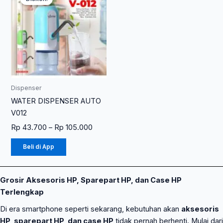
ini
Rp 43.700
memiliki
hingga
Rp 105.000
beberapa
varian.
Pilihan
ini
dapat
diambil
Dispenser
di
WATER DISPENSER AUTO
halaman
V012
produk
Rp
43.700
–
Rp
105.000
Beli di App
Grosir Aksesoris HP, Sparepart HP, dan Case HP
Terlengkap
Di era smartphone seperti sekarang, kebutuhan akan
aksesoris
HP, sparepart HP, dan case HP
tidak pernah berhenti. Mulai dari