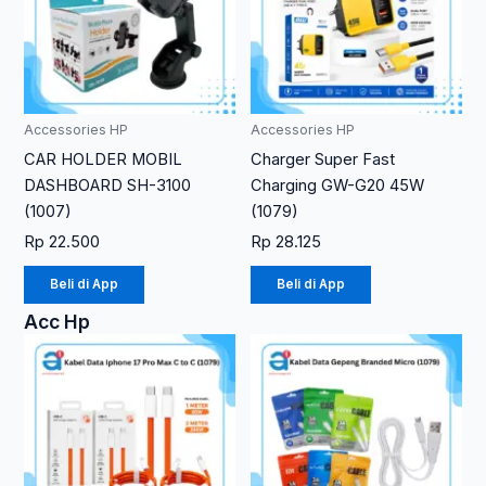
Accessories HP
Accessories HP
CAR HOLDER MOBIL
Charger Super Fast
DASHBOARD SH-3100
Charging GW-G20 45W
(1007)
(1079)
Rp
22.500
Rp
28.125
Beli di App
Beli di App
Acc Hp
Rentang
Produk
harga:
ini
Rp 17.250
memiliki
hingga
Rp 22.500
beberapa
varian.
Pilihan