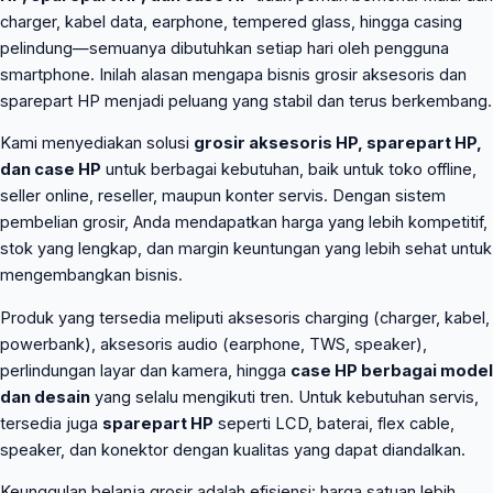
charger, kabel data, earphone, tempered glass, hingga casing
pelindung—semuanya dibutuhkan setiap hari oleh pengguna
smartphone. Inilah alasan mengapa bisnis grosir aksesoris dan
sparepart HP menjadi peluang yang stabil dan terus berkembang.
Kami menyediakan solusi
grosir aksesoris HP, sparepart HP,
dan case HP
untuk berbagai kebutuhan, baik untuk toko offline,
seller online, reseller, maupun konter servis. Dengan sistem
pembelian grosir, Anda mendapatkan harga yang lebih kompetitif,
stok yang lengkap, dan margin keuntungan yang lebih sehat untuk
mengembangkan bisnis.
Produk yang tersedia meliputi aksesoris charging (charger, kabel,
powerbank), aksesoris audio (earphone, TWS, speaker),
perlindungan layar dan kamera, hingga
case HP berbagai model
dan desain
yang selalu mengikuti tren. Untuk kebutuhan servis,
tersedia juga
sparepart HP
seperti LCD, baterai, flex cable,
speaker, dan konektor dengan kualitas yang dapat diandalkan.
Keunggulan belanja grosir adalah efisiensi: harga satuan lebih