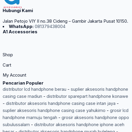
Hubungi Kami
Jalan Petojo VIY II no.38 Cideng – Gambir Jakarta Pusat 10150.
WhatsApp:
081379438004
A1 Accessories
Shop
Cart
My Account
Pencarian Populer
distributor lcd handphone berau
-
suplier aksesoris handphone
casing case madiun
-
distributor sparepart handphone konawe
-
distributor aksesoris handphone casing case intan jaya
-
suplier aksesoris handphone casing case yahukimo
-
grosir lcd
handphone mamuju tengah
-
grosir aksesoris handphone oppo
subulussalam
-
distributor aksesoris handphone iphone aceh
besar
-
distributor aksesoris handphone murah buleleng
-