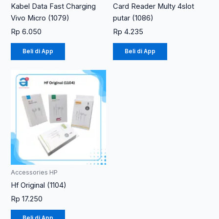
Kabel Data Fast Charging
Card Reader Multy 4slot
Vivo Micro (1079)
putar (1086)
Rp
6.050
Rp
4.235
Beli di App
Beli di App
Produk
ini
memiliki
beberapa
varian.
Pilihan
ini
dapat
diambil
Accessories HP
di
Hf Original (1104)
halaman
Rp
17.250
produk
Beli di App