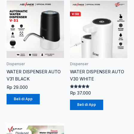
Dispenser
Dispenser
WATER DISPENSER AUTO
WATER DISPENSER AUTO
V31 BLACK
V30 WHITE
Rp
29.000
Dinilai
Rp
37.000
5.00
Beli di App
dari 5
Beli di App
Rentang
Produk
harga:
Diskon!