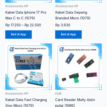
diambil
Accessories HP
Accessories HP
di
Kabel Data Iphone 17 Pro
Kabel Data Gepeng
halaman
Max C to C (1079)
Branded Micro (1079)
produk
Rp
17.250
–
Rp
22.500
Rp
3.630
Beli di App
Beli di App
Accessories HP
HUB
Kabel Data Fast Charging
Card Reader Multy 4slot
Vivo Micro (1079)
putar (1086)