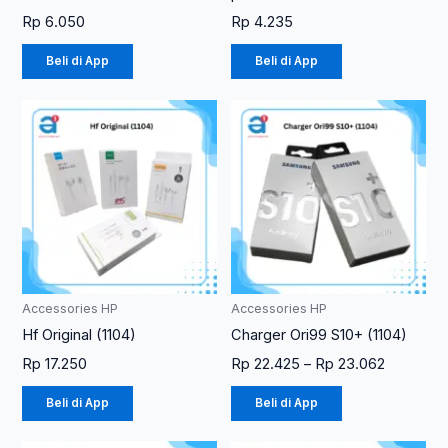
Rp
6.050
Rp
4.235
Beli di App
Beli di App
Rentang
Produk
Produk
harga:
ini
ini
Rp 22.42
memiliki
memiliki
hingga
Rp 23.06
beberapa
beberapa
varian.
varian.
Pilihan
Pilihan
ini
ini
dapat
dapat
diambil
diambil
Accessories HP
Accessories HP
di
di
Hf Original (1104)
Charger Ori99 S10+ (1104)
halaman
halaman
Rp
17.250
Rp
22.425
–
Rp
23.062
produk
produk
Beli di App
Beli di App