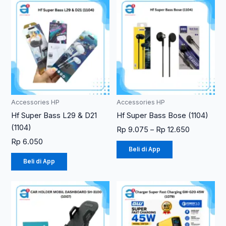
Rentang
Produk
Produk
harga:
ini
ini
Rp 9.075
memiliki
memiliki
hingga
Rp 12.650
beberapa
beberapa
varian.
varian.
Pilihan
Pilihan
ini
ini
dapat
dapat
diambil
diambil
Accessories HP
Accessories HP
di
di
Hf Super Bass L29 & D21
Hf Super Bass Bose (1104)
halaman
halaman
(1104)
Rp
9.075
–
Rp
12.650
produk
produk
Rp
6.050
Beli di App
Beli di App