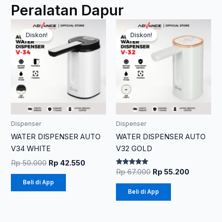
Peralatan Dapur
Harga
Harga
Harga
Harga
aslinya
saat
aslinya
saat
Diskon!
Diskon!
adalah:
ini
adalah:
ini
Rp 50.000.
adalah:
Rp 67.000.
adalah:
Rp 42.550.
Rp 55.20
Dispenser
Dispenser
WATER DISPENSER AUTO
WATER DISPENSER AUTO
V34 WHITE
V32 GOLD
Rp
50.000
Rp
42.550
Dinilai
Rp
67.000
Rp
55.200
5.00
Beli di App
dari 5
Beli di App