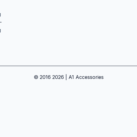
g
-
g
© 2016 2026 | A1 Accessories
an dapatkan promo eksklusif!