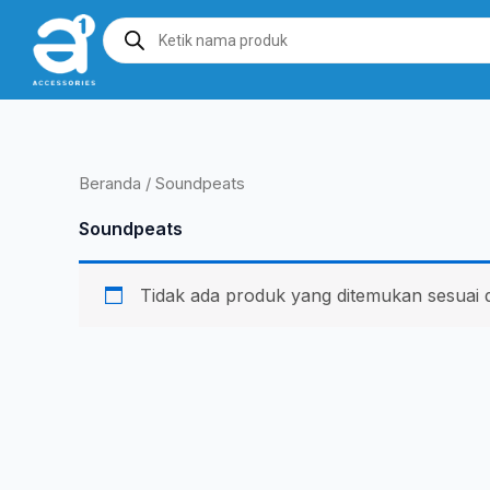
Lewati
Products
search
ke
konten
Beranda
/ Soundpeats
Soundpeats
Tidak ada produk yang ditemukan sesuai 