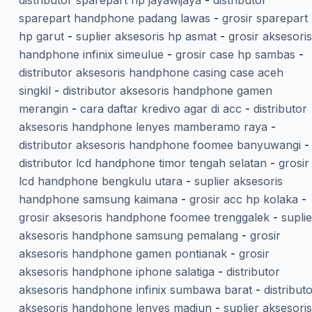
distributor sparepart hp jayawijaya
-
distributor
sparepart handphone padang lawas
-
grosir sparepart
hp garut
-
suplier aksesoris hp asmat
-
grosir aksesoris
handphone infinix simeulue
-
grosir case hp sambas
-
distributor aksesoris handphone casing case aceh
singkil
-
distributor aksesoris handphone gamen
merangin
-
cara daftar kredivo agar di acc
-
distributor
aksesoris handphone lenyes mamberamo raya
-
distributor aksesoris handphone foomee banyuwangi
-
distributor lcd handphone timor tengah selatan
-
grosir
lcd handphone bengkulu utara
-
suplier aksesoris
handphone samsung kaimana
-
grosir acc hp kolaka
-
grosir aksesoris handphone foomee trenggalek
-
suplie
aksesoris handphone samsung pemalang
-
grosir
aksesoris handphone gamen pontianak
-
grosir
aksesoris handphone iphone salatiga
-
distributor
aksesoris handphone infinix sumbawa barat
-
distribut
aksesoris handphone lenyes madiun
-
suplier aksesoris