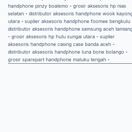
handphone pinzy boalemo
-
grosir aksesoris hp nias
selatan
-
distributor aksesoris handphone wook kayon
utara
-
suplier aksesoris handphone foomee bengkulu
distributor aksesoris handphone samsung aceh tamian
-
grosir aksesoris hp hulu sungai utara
-
suplier
aksesoris handphone casing case banda aceh
-
distributor aksesoris handphone luna bone bolango
-
grosir sparepart handphone maluku tengah
-
Belanja Lewat Aplikasi
Download aplikasi Dino App untuk checkout lebih cepat d
Scan QR code dengan HP