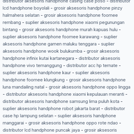
distributor aksesoris handphone casing case poso
-
distributor
lcd handphone boyolali
-
grosir aksesoris handphone pinzy
halmahera selatan
-
grosir aksesoris handphone foomee
rembang
-
suplier aksesoris handphone xiaomi pegunungan
bintang
-
grosir aksesoris handphone murah kapuas hulu
-
suplier aksesoris handphone foomee karawang
-
suplier
aksesoris handphone gamen maluku tenggara
-
suplier
aksesoris handphone wook bulukumba
-
grosir aksesoris
handphone infinix kutai kartanegara
-
distributor aksesoris
handphone vivo temanggung
-
distributor acc hp ternate
-
suplier aksesoris handphone kaur
-
suplier aksesoris
handphone foomee klungkung
-
grosir aksesoris handphone
luna mandailing natal
-
grosir aksesoris handphone oppo lingga
-
distributor aksesoris handphone xiaomi kepulauan meranti
-
distributor aksesoris handphone samsung lima puluh kota
-
suplier aksesoris handphone robot jakarta barat
-
distributor
case hp lampung selatan
-
suplier aksesoris handphone
manggarai
-
grosir aksesoris handphone oppo rote ndao
-
distributor lcd handphone puncak jaya
-
grosir aksesoris