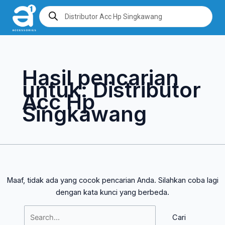
Lewati
Cari
Products
search
ke
untuk:
konten
Hasil pencarian
untuk:
Distributor
Acc Hp
Singkawang
Maaf, tidak ada yang cocok pencarian Anda. Silahkan coba lagi
dengan kata kunci yang berbeda.