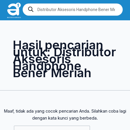
Lewati
Cari
Products
search
ke
untuk:
konten
Hasil pencarian
untuk:
Distributor
Aksesoris
Handphone
Bener Meriah
Maaf, tidak ada yang cocok pencarian Anda. Silahkan coba lagi
dengan kata kunci yang berbeda.