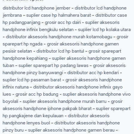
distributor lcd handphone jember
-
distributor lcd handphone
jembrana
-
suplier case hp halmahera barat
-
distributor case
hp padangpanjang
-
grosir acc hp dairi
-
suplier aksesoris
handphone infinix bengkulu selatan
-
suplier lcd hp kolaka utara
-
distributor aksesoris handphone murah kotamobagu
-
grosir
sparepart hp ngada
-
grosir aksesoris handphone gamen
pesisir selatan
-
distributor lcd hp bantul
-
grosir sparepart
handphone kepahiang
-
suplier aksesoris handphone gamen
tuban
-
suplier sparepart hp padang lawas
-
grosir aksesoris
handphone pinzy banyuwangi
-
distributor acc hp kendari
-
suplier lcd hp pasaman barat
-
grosir aksesoris handphone
infinix natuna
-
distributor aksesoris handphone infinix gayo
lues
-
grosir acc hp badung
-
suplier aksesoris handphone vivo
boyolali
-
suplier aksesoris handphone murah barru
-
grosir
aksesoris handphone iphone pakpak bharat
-
suplier sparepart
hp pangkajene dan kepulauan
-
distributor aksesoris
handphone lenyes buol
-
distributor aksesoris handphone
pinzy buru
-
suplier aksesoris handphone gamen berau
-