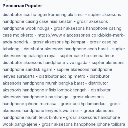
Pencarian Populer
distributor acc hp ogan komering ulu timur
-
suplier aksesoris
handphone casing case nias selatan
-
grosir aksesoris
handphone wook nduga
-
grosir aksesoris handphone casing
case mojokerto
-
https://www a1accessories co id/bikin-merk-
anda-sendiri/
-
grosir aksesoris hp kampar
-
grosir case hp
tabalong
-
distributor aksesoris handphone aceh barat
-
suplier
aksesoris hp palangka raya
-
suplier case hp sumba timur
-
distributor aksesoris handphone vivo ngada
-
suplier aksesoris
handphone sandisk agam
-
suplier aksesoris handphone
lenyes surakarta
-
distributor acc hp metro
-
distributor
aksesoris handphone murah bangka barat
-
distributor
aksesoris handphone infinix lombok tengah
-
distributor
aksesoris handphone luna sibolga
-
grosir aksesoris
handphone iphone mamasa
-
grosir acc hp lamandau
-
grosir
aksesoris handphone lenyes luwu timur
-
grosir aksesoris
handphone murah teluk bintuni
-
grosir aksesoris handphone
wook pangkajene
-
grosir aksesoris handphone iphone tolikara