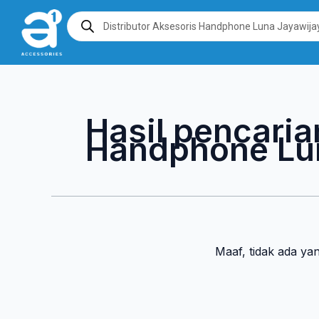
Lewati
Products
search
ke
konten
Hasil pencaria
Handphone Lu
Maaf, tidak ada ya