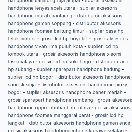
handphone samsung raja ampat
-
suplier aksesoris
handphone lenyes aceh utara
-
suplier aksesoris
handphone murah bantaeng
-
distributor aksesoris
handphone gamen soppeng
-
distributor aksesoris
handphone foomee belitung timur
-
suplier case hp
teluk bintuni
-
grosir lcd hp boyolali
-
grosir aksesoris
handphone vivan lima puluh kota
-
suplier lcd hp
lombok utara
-
grosir aksesoris handphone xiaomi
tasikmalaya
-
grosir lcd hp sukoharjo
-
distributor acc
hp subang
-
suplier sparepart handphone badung
-
suplier lcd hp bogor
-
distributor aksesoris handphone
sandisk sinjai
-
distributor aksesoris handphone pinzy
bogor
-
suplier aksesoris handphone bener meriah
-
grosir sparepart handphone rembang
-
grosir aksesori
handphone oppo labuhanbatu utara
-
grosir aksesoris
handphone foomee manggarai barat
-
grosir lcd hp
langkat
-
distributor aksesoris handphone gamen ende
grosir aksesoris handphone iphone konawe selatan
-