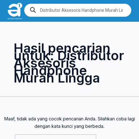
Lewati
Cari
Products
search
ke
untuk:
konten
Hasil pencarian
untuk:
Distributor
Aksesoris
Handphone
Murah Lingga
Maaf, tidak ada yang cocok pencarian Anda. Silahkan coba lagi
dengan kata kunci yang berbeda.