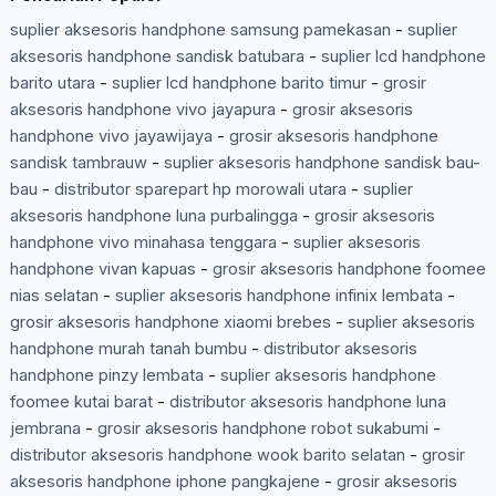
suplier aksesoris handphone samsung pamekasan
-
suplier
aksesoris handphone sandisk batubara
-
suplier lcd handphone
barito utara
-
suplier lcd handphone barito timur
-
grosir
aksesoris handphone vivo jayapura
-
grosir aksesoris
handphone vivo jayawijaya
-
grosir aksesoris handphone
sandisk tambrauw
-
suplier aksesoris handphone sandisk bau-
bau
-
distributor sparepart hp morowali utara
-
suplier
aksesoris handphone luna purbalingga
-
grosir aksesoris
handphone vivo minahasa tenggara
-
suplier aksesoris
handphone vivan kapuas
-
grosir aksesoris handphone foomee
nias selatan
-
suplier aksesoris handphone infinix lembata
-
grosir aksesoris handphone xiaomi brebes
-
suplier aksesoris
handphone murah tanah bumbu
-
distributor aksesoris
handphone pinzy lembata
-
suplier aksesoris handphone
foomee kutai barat
-
distributor aksesoris handphone luna
jembrana
-
grosir aksesoris handphone robot sukabumi
-
distributor aksesoris handphone wook barito selatan
-
grosir
aksesoris handphone iphone pangkajene
-
grosir aksesoris