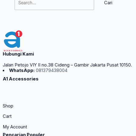
Hubungi Kami
Jalan Petojo VIY II no.38 Cideng – Gambir Jakarta Pusat 10150.
WhatsApp:
081379438004
A1 Accessories
Shop
Cart
My Account
Pencarian Populer