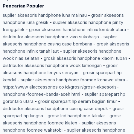
Pencarian Populer
suplier aksesoris handphone luna malinau
-
grosir aksesoris
handphone luna gresik
-
suplier aksesoris handphone pinzy
trenggalek
-
grosir aksesoris handphone infinix lombok utara
-
distributor aksesoris handphone vivo sukoharjo
-
suplier
aksesoris handphone casing case bombana
-
grosir aksesoris
handphone infinix tanah laut
-
suplier aksesoris handphone
wook nias selatan
-
grosir aksesoris handphone xiaomi tuban
-
distributor aksesoris handphone wook lamongan
-
grosir
aksesoris handphone lenyes seruyan
-
grosir sparepart hp
kendal
-
suplier aksesoris handphone foomee konawe utara
-
https://www a1accessories co id/grosir/grosir-aksesoris-
handphone-foomee-banda-aceh html
-
suplier sparepart hp
gorontalo utara
-
grosir sparepart hp seram bagian timur
-
distributor aksesoris handphone casing case depok
-
grosir
sparepart hp langsa
-
grosir lcd handphone takalar
-
grosir
aksesoris handphone foomee klaten
-
suplier aksesoris
handphone foomee wakatobi
-
suplier aksesoris handphone