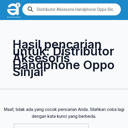
Lewati
Cari
Products
search
ke
untuk:
konten
Hasil pencarian
untuk:
Distributor
Aksesoris
Handphone Oppo
Sinjai
Maaf, tidak ada yang cocok pencarian Anda. Silahkan coba lagi
dengan kata kunci yang berbeda.