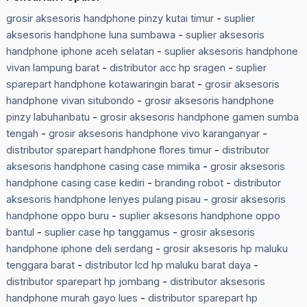
grosir aksesoris handphone pinzy kutai timur
-
suplier
aksesoris handphone luna sumbawa
-
suplier aksesoris
handphone iphone aceh selatan
-
suplier aksesoris handphone
vivan lampung barat
-
distributor acc hp sragen
-
suplier
sparepart handphone kotawaringin barat
-
grosir aksesoris
handphone vivan situbondo
-
grosir aksesoris handphone
pinzy labuhanbatu
-
grosir aksesoris handphone gamen sumba
tengah
-
grosir aksesoris handphone vivo karanganyar
-
distributor sparepart handphone flores timur
-
distributor
aksesoris handphone casing case mimika
-
grosir aksesoris
handphone casing case kediri
-
branding robot
-
distributor
aksesoris handphone lenyes pulang pisau
-
grosir aksesoris
handphone oppo buru
-
suplier aksesoris handphone oppo
bantul
-
suplier case hp tanggamus
-
grosir aksesoris
handphone iphone deli serdang
-
grosir aksesoris hp maluku
tenggara barat
-
distributor lcd hp maluku barat daya
-
distributor sparepart hp jombang
-
distributor aksesoris
handphone murah gayo lues
-
distributor sparepart hp