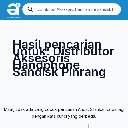
Lewati
Cari
Products
search
ke
untuk:
konten
Hasil pencarian
untuk:
Distributor
Aksesoris
Handphone
Sandisk Pinrang
Maaf, tidak ada yang cocok pencarian Anda. Silahkan coba lagi
dengan kata kunci yang berbeda.