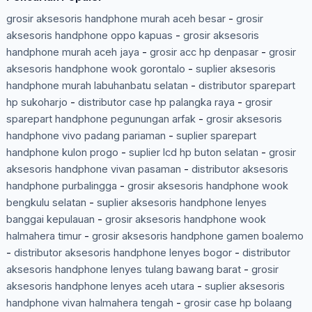
grosir aksesoris handphone murah aceh besar
-
grosir
aksesoris handphone oppo kapuas
-
grosir aksesoris
handphone murah aceh jaya
-
grosir acc hp denpasar
-
grosir
aksesoris handphone wook gorontalo
-
suplier aksesoris
handphone murah labuhanbatu selatan
-
distributor sparepart
hp sukoharjo
-
distributor case hp palangka raya
-
grosir
sparepart handphone pegunungan arfak
-
grosir aksesoris
handphone vivo padang pariaman
-
suplier sparepart
handphone kulon progo
-
suplier lcd hp buton selatan
-
grosir
aksesoris handphone vivan pasaman
-
distributor aksesoris
handphone purbalingga
-
grosir aksesoris handphone wook
bengkulu selatan
-
suplier aksesoris handphone lenyes
banggai kepulauan
-
grosir aksesoris handphone wook
halmahera timur
-
grosir aksesoris handphone gamen boalemo
-
distributor aksesoris handphone lenyes bogor
-
distributor
aksesoris handphone lenyes tulang bawang barat
-
grosir
aksesoris handphone lenyes aceh utara
-
suplier aksesoris
handphone vivan halmahera tengah
-
grosir case hp bolaang