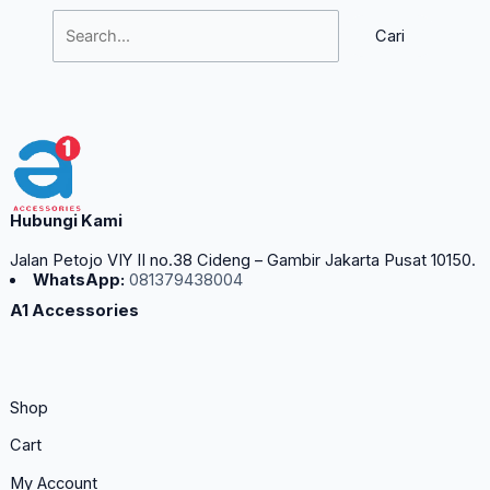
Hubungi Kami
Jalan Petojo VIY II no.38 Cideng – Gambir Jakarta Pusat 10150.
WhatsApp:
081379438004
A1 Accessories
Shop
Cart
My Account