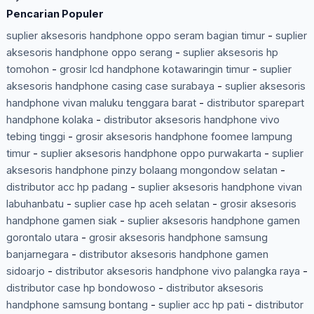
Pencarian Populer
suplier aksesoris handphone oppo seram bagian timur
-
suplier
aksesoris handphone oppo serang
-
suplier aksesoris hp
tomohon
-
grosir lcd handphone kotawaringin timur
-
suplier
aksesoris handphone casing case surabaya
-
suplier aksesoris
handphone vivan maluku tenggara barat
-
distributor sparepart
handphone kolaka
-
distributor aksesoris handphone vivo
tebing tinggi
-
grosir aksesoris handphone foomee lampung
timur
-
suplier aksesoris handphone oppo purwakarta
-
suplier
aksesoris handphone pinzy bolaang mongondow selatan
-
distributor acc hp padang
-
suplier aksesoris handphone vivan
labuhanbatu
-
suplier case hp aceh selatan
-
grosir aksesoris
handphone gamen siak
-
suplier aksesoris handphone gamen
gorontalo utara
-
grosir aksesoris handphone samsung
banjarnegara
-
distributor aksesoris handphone gamen
sidoarjo
-
distributor aksesoris handphone vivo palangka raya
-
distributor case hp bondowoso
-
distributor aksesoris
handphone samsung bontang
-
suplier acc hp pati
-
distributor