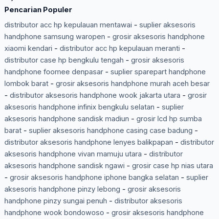
Pencarian Populer
distributor acc hp kepulauan mentawai
-
suplier aksesoris
handphone samsung waropen
-
grosir aksesoris handphone
xiaomi kendari
-
distributor acc hp kepulauan meranti
-
distributor case hp bengkulu tengah
-
grosir aksesoris
handphone foomee denpasar
-
suplier sparepart handphone
lombok barat
-
grosir aksesoris handphone murah aceh besar
-
distributor aksesoris handphone wook jakarta utara
-
grosir
aksesoris handphone infinix bengkulu selatan
-
suplier
aksesoris handphone sandisk madiun
-
grosir lcd hp sumba
barat
-
suplier aksesoris handphone casing case badung
-
distributor aksesoris handphone lenyes balikpapan
-
distributor
aksesoris handphone vivan mamuju utara
-
distributor
aksesoris handphone sandisk ngawi
-
grosir case hp nias utara
-
grosir aksesoris handphone iphone bangka selatan
-
suplier
aksesoris handphone pinzy lebong
-
grosir aksesoris
handphone pinzy sungai penuh
-
distributor aksesoris
handphone wook bondowoso
-
grosir aksesoris handphone