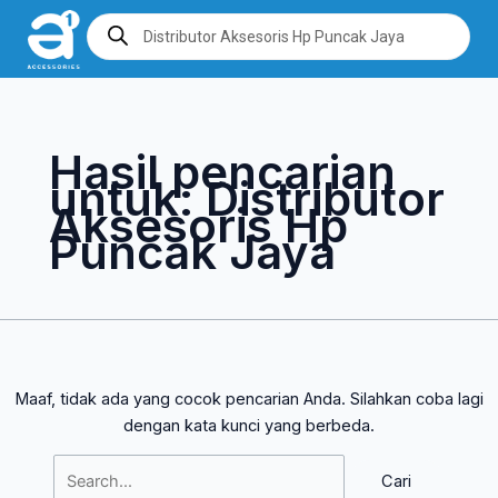
Lewati
Cari
Products
search
ke
untuk:
konten
Hasil pencarian
untuk:
Distributor
Aksesoris Hp
Puncak Jaya
Maaf, tidak ada yang cocok pencarian Anda. Silahkan coba lagi
dengan kata kunci yang berbeda.