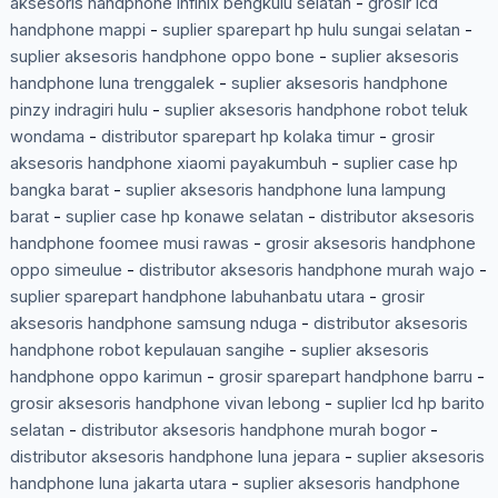
aksesoris handphone infinix bengkulu selatan
-
grosir lcd
handphone mappi
-
suplier sparepart hp hulu sungai selatan
-
suplier aksesoris handphone oppo bone
-
suplier aksesoris
handphone luna trenggalek
-
suplier aksesoris handphone
pinzy indragiri hulu
-
suplier aksesoris handphone robot teluk
wondama
-
distributor sparepart hp kolaka timur
-
grosir
aksesoris handphone xiaomi payakumbuh
-
suplier case hp
bangka barat
-
suplier aksesoris handphone luna lampung
barat
-
suplier case hp konawe selatan
-
distributor aksesoris
handphone foomee musi rawas
-
grosir aksesoris handphone
oppo simeulue
-
distributor aksesoris handphone murah wajo
-
suplier sparepart handphone labuhanbatu utara
-
grosir
aksesoris handphone samsung nduga
-
distributor aksesoris
handphone robot kepulauan sangihe
-
suplier aksesoris
handphone oppo karimun
-
grosir sparepart handphone barru
-
grosir aksesoris handphone vivan lebong
-
suplier lcd hp barito
selatan
-
distributor aksesoris handphone murah bogor
-
distributor aksesoris handphone luna jepara
-
suplier aksesoris
handphone luna jakarta utara
-
suplier aksesoris handphone