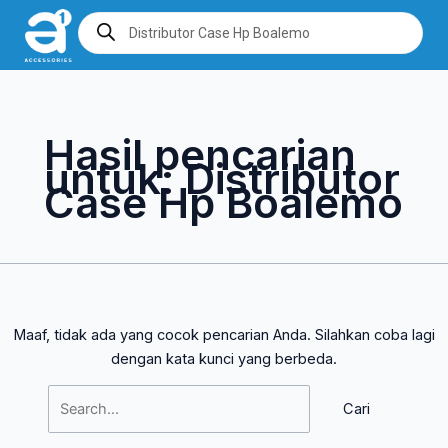
Lewati
Cari
Products
search
ke
untuk:
konten
Hasil pencarian
untuk:
Distributor
Case Hp Boalemo
Maaf, tidak ada yang cocok pencarian Anda. Silahkan coba lagi
dengan kata kunci yang berbeda.