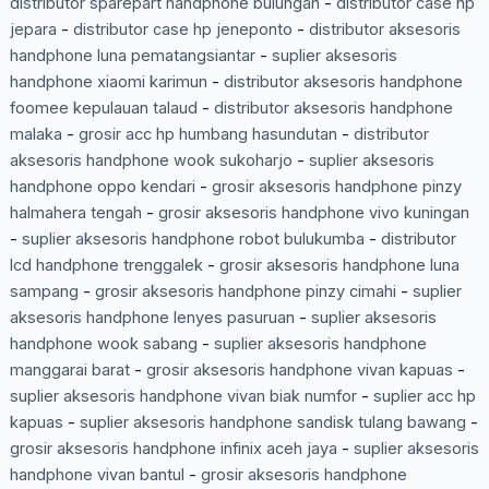
distributor sparepart handphone bulungan
-
distributor case hp
jepara
-
distributor case hp jeneponto
-
distributor aksesoris
handphone luna pematangsiantar
-
suplier aksesoris
handphone xiaomi karimun
-
distributor aksesoris handphone
foomee kepulauan talaud
-
distributor aksesoris handphone
malaka
-
grosir acc hp humbang hasundutan
-
distributor
aksesoris handphone wook sukoharjo
-
suplier aksesoris
handphone oppo kendari
-
grosir aksesoris handphone pinzy
halmahera tengah
-
grosir aksesoris handphone vivo kuningan
-
suplier aksesoris handphone robot bulukumba
-
distributor
lcd handphone trenggalek
-
grosir aksesoris handphone luna
sampang
-
grosir aksesoris handphone pinzy cimahi
-
suplier
aksesoris handphone lenyes pasuruan
-
suplier aksesoris
handphone wook sabang
-
suplier aksesoris handphone
manggarai barat
-
grosir aksesoris handphone vivan kapuas
-
suplier aksesoris handphone vivan biak numfor
-
suplier acc hp
kapuas
-
suplier aksesoris handphone sandisk tulang bawang
-
grosir aksesoris handphone infinix aceh jaya
-
suplier aksesoris
handphone vivan bantul
-
grosir aksesoris handphone