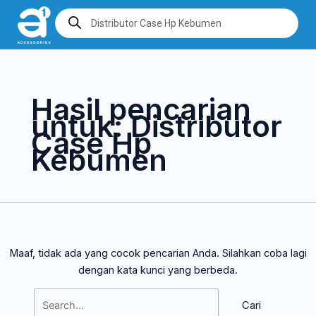
Lewati
Cari
Products
search
ke
untuk:
konten
Hasil pencarian
untuk:
Distributor
Case Hp
Kebumen
Maaf, tidak ada yang cocok pencarian Anda. Silahkan coba lagi
dengan kata kunci yang berbeda.