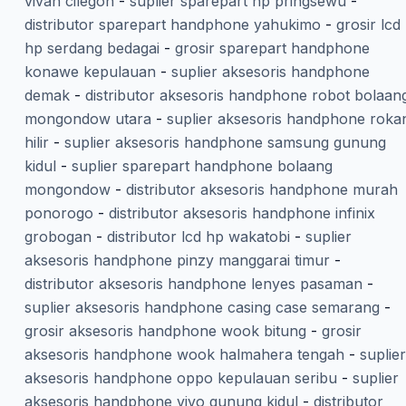
vivan cilegon
-
suplier sparepart hp pringsewu
-
distributor sparepart handphone yahukimo
-
grosir lcd
hp serdang bedagai
-
grosir sparepart handphone
konawe kepulauan
-
suplier aksesoris handphone
demak
-
distributor aksesoris handphone robot bolaan
mongondow utara
-
suplier aksesoris handphone roka
hilir
-
suplier aksesoris handphone samsung gunung
kidul
-
suplier sparepart handphone bolaang
mongondow
-
distributor aksesoris handphone murah
ponorogo
-
distributor aksesoris handphone infinix
grobogan
-
distributor lcd hp wakatobi
-
suplier
aksesoris handphone pinzy manggarai timur
-
distributor aksesoris handphone lenyes pasaman
-
suplier aksesoris handphone casing case semarang
-
grosir aksesoris handphone wook bitung
-
grosir
aksesoris handphone wook halmahera tengah
-
suplier
aksesoris handphone oppo kepulauan seribu
-
suplier
aksesoris handphone vivo gunung kidul
-
distributor