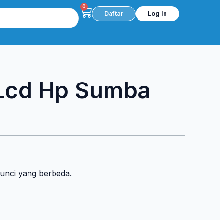
0
Cart
Daftar
Log In
 Lcd Hp Sumba
kunci yang berbeda.