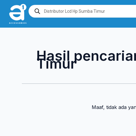
Lewati
Products
search
ke
konten
Hasil pencaria
Timur
Maaf, tidak ada ya