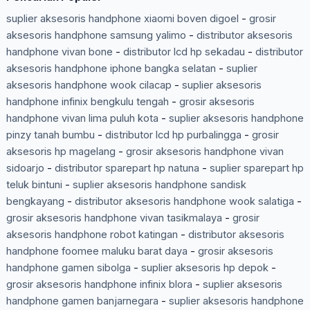
suplier aksesoris handphone xiaomi boven digoel
-
grosir
aksesoris handphone samsung yalimo
-
distributor aksesoris
handphone vivan bone
-
distributor lcd hp sekadau
-
distributor
aksesoris handphone iphone bangka selatan
-
suplier
aksesoris handphone wook cilacap
-
suplier aksesoris
handphone infinix bengkulu tengah
-
grosir aksesoris
handphone vivan lima puluh kota
-
suplier aksesoris handphone
pinzy tanah bumbu
-
distributor lcd hp purbalingga
-
grosir
aksesoris hp magelang
-
grosir aksesoris handphone vivan
sidoarjo
-
distributor sparepart hp natuna
-
suplier sparepart hp
teluk bintuni
-
suplier aksesoris handphone sandisk
bengkayang
-
distributor aksesoris handphone wook salatiga
-
grosir aksesoris handphone vivan tasikmalaya
-
grosir
aksesoris handphone robot katingan
-
distributor aksesoris
handphone foomee maluku barat daya
-
grosir aksesoris
handphone gamen sibolga
-
suplier aksesoris hp depok
-
grosir aksesoris handphone infinix blora
-
suplier aksesoris
handphone gamen banjarnegara
-
suplier aksesoris handphone