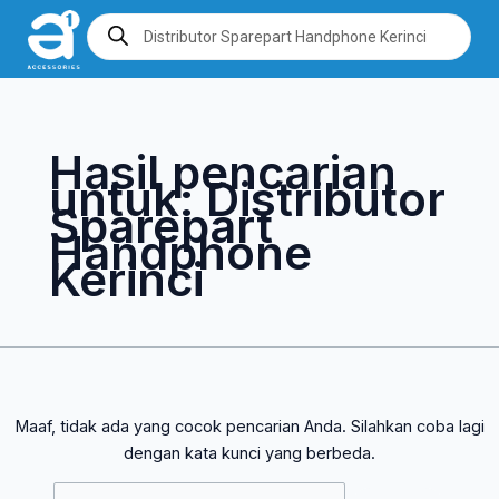
Lewati
Cari
Products
search
ke
untuk:
konten
Hasil pencarian
untuk:
Distributor
Sparepart
Handphone
Kerinci
Maaf, tidak ada yang cocok pencarian Anda. Silahkan coba lagi
dengan kata kunci yang berbeda.