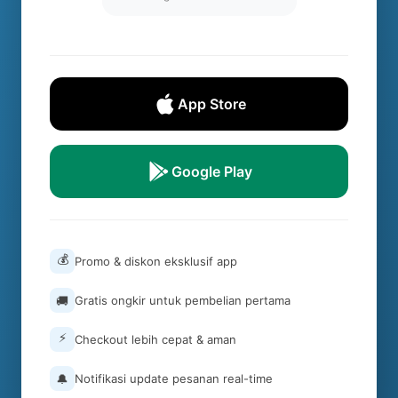
App Store
Google Play
💰
Promo & diskon eksklusif app
🚚
Gratis ongkir untuk pembelian pertama
⚡
Checkout lebih cepat & aman
🔔
Notifikasi update pesanan real-time