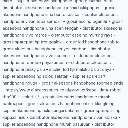
biaro
-
suplier aksesoris handphone oppo pasaman barat
-
distributor aksesoris handphone infinix balikpapan
-
grosir
aksesoris handphone luna barito selatan
-
suplier aksesoris
handphone vivan toba samosir
-
grosir acc hp ogan ilir
-
grosir
aksesoris handphone luna aceh tengah
-
distributor aksesoris
handphone vivo maros
-
distributor case hp murung raya
-
grosir sparepart hp trenggalek
-
grosir lcd handphone toli-toli
-
grosir aksesoris handphone lenyes cirebon
-
distributor
aksesoris handphone vivo karimun
-
distributor aksesoris
handphone foomee payakumbuh
-
distributor aksesoris
handphone pinzy palu
-
suplier lcd hp maluku barat daya
-
suplier aksesoris hp solok selatan
-
suplier sparepart
handphone nduga
-
grosir aksesoris handphone foomee ende
-
https://www a1accessories co id/product/kabel-data-robot-
rbm100-ii-colorfull/
-
grosir aksesoris handphone murah
balikpapan
-
grosir aksesoris handphone infinix klungkung
-
suplier aksesoris hp hulu sungai selatan
-
grosir sparepart hp
kapuas hulu
-
distributor aksesoris handphone vivan kolaka
-
suplier aksesoris handphone murah pasuruan
-
distributor