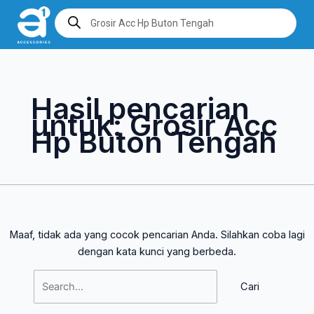
Lewati
Cari
Products
search
ke
untuk:
konten
Hasil pencarian
untuk:
Grosir Acc
Hp Buton Tengah
Maaf, tidak ada yang cocok pencarian Anda. Silahkan coba lagi
dengan kata kunci yang berbeda.