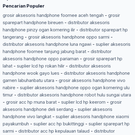
Pencarian Populer
grosir aksesoris handphone foomee aceh tengah
-
grosir
sparepart handphone bireuen
-
distributor aksesoris
handphone pinzy ogan komering ilir
-
distributor sparepart hp
tangerang
-
grosir aksesoris handphone oppo sarmi
-
distributor aksesoris handphone luna ngawi
-
suplier aksesoris
handphone foomee tanjung jabung barat
-
distributor
aksesoris handphone oppo pariaman
-
grosir sparepart hp
lahat
-
suplier lcd hp rokan hilir
-
distributor aksesoris
handphone wook gayo lues
-
distributor aksesoris handphone
gamen labuhanbatu utara
-
grosir aksesoris handphone vivo
nabire
-
suplier aksesoris handphone oppo ogan komering ulu
timur
-
distributor aksesoris handphone robot hulu sungai utara
-
grosir acc hp muna barat
-
suplier lcd hp keerom
-
grosir
aksesoris handphone deli serdang
-
suplier aksesoris
handphone vivo langkat
-
suplier aksesoris handphone xiaomi
payakumbuh
-
suplier acc hp bukittinggi
-
suplier sparepart hp
sarmi
-
distributor acc hp kepulauan talaud
-
distributor