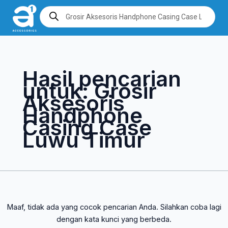
Lewati
Cari
Products
search
ke
untuk:
konten
Hasil pencarian
untuk:
Grosir
Aksesoris
Handphone
Casing Case
Luwu Timur
Maaf, tidak ada yang cocok pencarian Anda. Silahkan coba lagi
dengan kata kunci yang berbeda.