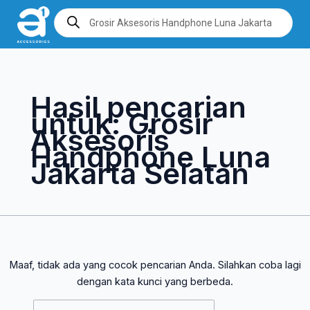
Lewati
Cari
Products
search
ke
untuk:
konten
Hasil pencarian
untuk:
Grosir
Aksesoris
Handphone Luna
Jakarta Selatan
Maaf, tidak ada yang cocok pencarian Anda. Silahkan coba lagi
dengan kata kunci yang berbeda.