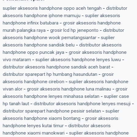
suplier aksesoris handphone oppo aceh tengah
-
distributor
aksesoris handphone iphone mamuju
-
suplier aksesoris
handphone infinix batubara
-
grosir aksesoris handphone
murah palangka raya
-
grosir lcd hp jeneponto
-
distributor
aksesoris handphone wook pematangsiantar
-
suplier
aksesoris handphone sandisk belu
-
distributor aksesoris
handphone oppo puncak jaya
-
grosir aksesoris handphone
vivo mataram
-
suplier aksesoris handphone lenyes luwu
-
distributor aksesoris handphone sandisk aceh barat
-
distributor sparepart hp humbang hasundutan
-
grosir
aksesoris handphone cirebon
-
suplier aksesoris handphone
vivan alor
-
grosir aksesoris handphone luna malinau
-
grosir
aksesoris handphone lenyes minahasa selatan
-
suplier case
hp tanah laut
-
distributor aksesoris handphone lenyes mesuji
-
distributor sparepart handphone pesisir selatan
-
suplier
aksesoris handphone xiaomi bontang
-
grosir aksesoris
handphone lenyes kutai timur
-
distributor aksesoris
handphone xiaomi manokwari
-
suplier aksesoris handphone