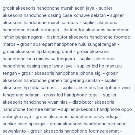
grosir aksesoris handphone murah aceh jaya
-
suplier
aksesoris handphone casing case konawe selatan
-
suplier
aksesoris handphone murah sambas
-
suplier aksesoris
handphone murah bulungan
-
distributor aksesoris handphone
infinix banjarnegara
-
distributor aksesoris handphone foomee
maros
-
grosir sparepart handphone hulu sungai tengah
-
grosir aksesoris hp lampung barat
-
grosir aksesoris
handphone luna minahasa tenggara
-
suplier aksesoris
handphone casing case lanny jaya
-
suplier lcd hp mamuju
tengah
-
grosir aksesoris handphone iphone sigi
-
grosir
aksesoris handphone gamen tangerang selatan
-
suplier
aksesoris hp toba samosir
-
suplier aksesoris handphone vivo
tangerang selatan
-
grosir lcd handphone tegal
-
suplier
aksesoris handphone vivan nias
-
distributor aksesoris
handphone foomee bintan
-
suplier aksesoris handphone oppo
palangka raya
-
grosir aksesoris handphone pinzy nduga
-
suplier case hp sinjai
-
grosir aksesoris handphone samsung
sawahlunto
-
grosir aksesoris handphone foomee asmat
-