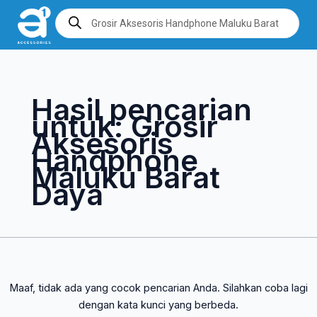
Lewati
Cari
Products
search
ke
untuk:
konten
Hasil pencarian
untuk:
Grosir
Aksesoris
Handphone
Maluku Barat
Daya
Maaf, tidak ada yang cocok pencarian Anda. Silahkan coba lagi
dengan kata kunci yang berbeda.