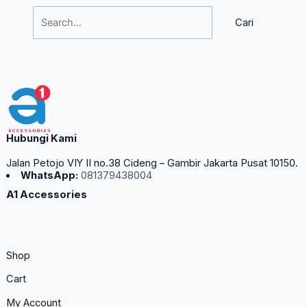
Hubungi Kami
Jalan Petojo VIY II no.38 Cideng – Gambir Jakarta Pusat 10150.
WhatsApp:
081379438004
A1 Accessories
Shop
Cart
My Account