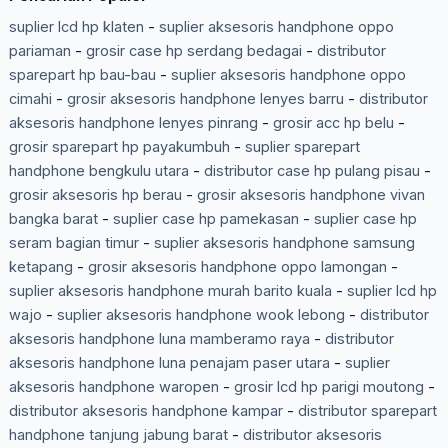
suplier lcd hp klaten
-
suplier aksesoris handphone oppo
pariaman
-
grosir case hp serdang bedagai
-
distributor
sparepart hp bau-bau
-
suplier aksesoris handphone oppo
cimahi
-
grosir aksesoris handphone lenyes barru
-
distributor
aksesoris handphone lenyes pinrang
-
grosir acc hp belu
-
grosir sparepart hp payakumbuh
-
suplier sparepart
handphone bengkulu utara
-
distributor case hp pulang pisau
-
grosir aksesoris hp berau
-
grosir aksesoris handphone vivan
bangka barat
-
suplier case hp pamekasan
-
suplier case hp
seram bagian timur
-
suplier aksesoris handphone samsung
ketapang
-
grosir aksesoris handphone oppo lamongan
-
suplier aksesoris handphone murah barito kuala
-
suplier lcd hp
wajo
-
suplier aksesoris handphone wook lebong
-
distributor
aksesoris handphone luna mamberamo raya
-
distributor
aksesoris handphone luna penajam paser utara
-
suplier
aksesoris handphone waropen
-
grosir lcd hp parigi moutong
-
distributor aksesoris handphone kampar
-
distributor sparepart
handphone tanjung jabung barat
-
distributor aksesoris