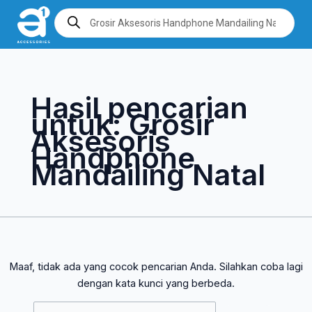
Lewati
Cari
Products
search
ke
untuk:
konten
Hasil pencarian
untuk:
Grosir
Aksesoris
Handphone
Mandailing Natal
Maaf, tidak ada yang cocok pencarian Anda. Silahkan coba lagi
dengan kata kunci yang berbeda.