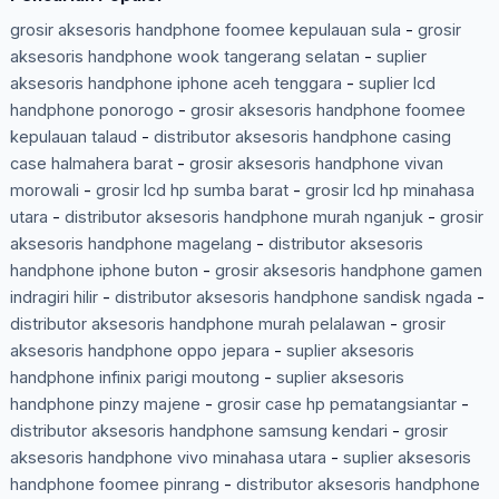
grosir aksesoris handphone foomee kepulauan sula
-
grosir
aksesoris handphone wook tangerang selatan
-
suplier
aksesoris handphone iphone aceh tenggara
-
suplier lcd
handphone ponorogo
-
grosir aksesoris handphone foomee
kepulauan talaud
-
distributor aksesoris handphone casing
case halmahera barat
-
grosir aksesoris handphone vivan
morowali
-
grosir lcd hp sumba barat
-
grosir lcd hp minahasa
utara
-
distributor aksesoris handphone murah nganjuk
-
grosir
aksesoris handphone magelang
-
distributor aksesoris
handphone iphone buton
-
grosir aksesoris handphone gamen
indragiri hilir
-
distributor aksesoris handphone sandisk ngada
-
distributor aksesoris handphone murah pelalawan
-
grosir
aksesoris handphone oppo jepara
-
suplier aksesoris
handphone infinix parigi moutong
-
suplier aksesoris
handphone pinzy majene
-
grosir case hp pematangsiantar
-
distributor aksesoris handphone samsung kendari
-
grosir
aksesoris handphone vivo minahasa utara
-
suplier aksesoris
handphone foomee pinrang
-
distributor aksesoris handphone