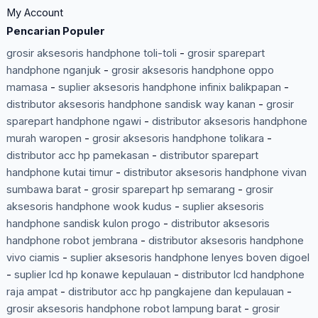
My Account
Pencarian Populer
grosir aksesoris handphone toli-toli
-
grosir sparepart
handphone nganjuk
-
grosir aksesoris handphone oppo
mamasa
-
suplier aksesoris handphone infinix balikpapan
-
distributor aksesoris handphone sandisk way kanan
-
grosir
sparepart handphone ngawi
-
distributor aksesoris handphone
murah waropen
-
grosir aksesoris handphone tolikara
-
distributor acc hp pamekasan
-
distributor sparepart
handphone kutai timur
-
distributor aksesoris handphone vivan
sumbawa barat
-
grosir sparepart hp semarang
-
grosir
aksesoris handphone wook kudus
-
suplier aksesoris
handphone sandisk kulon progo
-
distributor aksesoris
handphone robot jembrana
-
distributor aksesoris handphone
vivo ciamis
-
suplier aksesoris handphone lenyes boven digoel
-
suplier lcd hp konawe kepulauan
-
distributor lcd handphone
raja ampat
-
distributor acc hp pangkajene dan kepulauan
-
grosir aksesoris handphone robot lampung barat
-
grosir