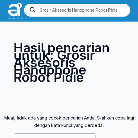
Lewati
Cari
Products
search
ke
untuk:
konten
Hasil pencarian
untuk:
Grosir
Aksesoris
Handphone
Robot Pidie
Maaf, tidak ada yang cocok pencarian Anda. Silahkan coba lagi
dengan kata kunci yang berbeda.