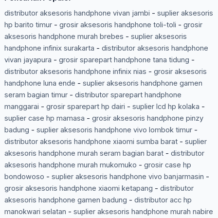
distributor aksesoris handphone vivan jambi
-
suplier aksesoris
hp barito timur
-
grosir aksesoris handphone toli-toli
-
grosir
aksesoris handphone murah brebes
-
suplier aksesoris
handphone infinix surakarta
-
distributor aksesoris handphone
vivan jayapura
-
grosir sparepart handphone tana tidung
-
distributor aksesoris handphone infinix nias
-
grosir aksesoris
handphone luna ende
-
suplier aksesoris handphone gamen
seram bagian timur
-
distributor sparepart handphone
manggarai
-
grosir sparepart hp dairi
-
suplier lcd hp kolaka
-
suplier case hp mamasa
-
grosir aksesoris handphone pinzy
badung
-
suplier aksesoris handphone vivo lombok timur
-
distributor aksesoris handphone xiaomi sumba barat
-
suplier
aksesoris handphone murah seram bagian barat
-
distributor
aksesoris handphone murah mukomuko
-
grosir case hp
bondowoso
-
suplier aksesoris handphone vivo banjarmasin
-
grosir aksesoris handphone xiaomi ketapang
-
distributor
aksesoris handphone gamen badung
-
distributor acc hp
manokwari selatan
-
suplier aksesoris handphone murah nabire