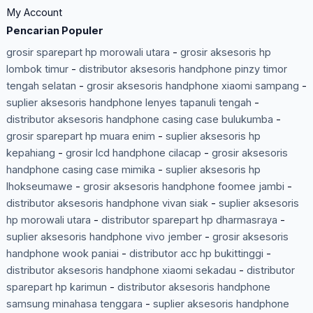
My Account
Pencarian Populer
grosir sparepart hp morowali utara
-
grosir aksesoris hp
lombok timur
-
distributor aksesoris handphone pinzy timor
tengah selatan
-
grosir aksesoris handphone xiaomi sampang
-
suplier aksesoris handphone lenyes tapanuli tengah
-
distributor aksesoris handphone casing case bulukumba
-
grosir sparepart hp muara enim
-
suplier aksesoris hp
kepahiang
-
grosir lcd handphone cilacap
-
grosir aksesoris
handphone casing case mimika
-
suplier aksesoris hp
lhokseumawe
-
grosir aksesoris handphone foomee jambi
-
distributor aksesoris handphone vivan siak
-
suplier aksesoris
hp morowali utara
-
distributor sparepart hp dharmasraya
-
suplier aksesoris handphone vivo jember
-
grosir aksesoris
handphone wook paniai
-
distributor acc hp bukittinggi
-
distributor aksesoris handphone xiaomi sekadau
-
distributor
sparepart hp karimun
-
distributor aksesoris handphone
samsung minahasa tenggara
-
suplier aksesoris handphone