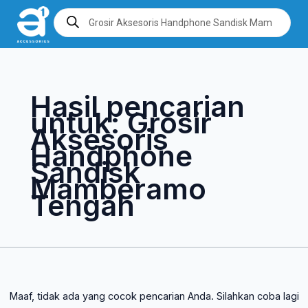
Lewati
Cari
Products
search
ke
untuk:
konten
Hasil pencarian
untuk:
Grosir
Aksesoris
Handphone
Sandisk
Mamberamo
Tengah
Maaf, tidak ada yang cocok pencarian Anda. Silahkan coba lagi