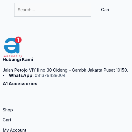
Hubungi Kami
Jalan Petojo VIY II no.38 Cideng – Gambir Jakarta Pusat 10150.
WhatsApp:
081379438004
A1 Accessories
Shop
Cart
My Account