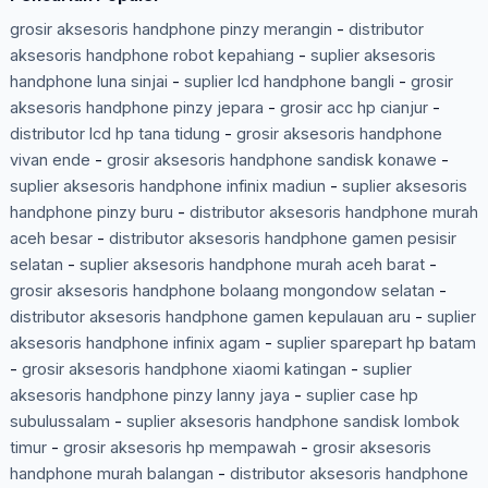
grosir aksesoris handphone pinzy merangin
-
distributor
aksesoris handphone robot kepahiang
-
suplier aksesoris
handphone luna sinjai
-
suplier lcd handphone bangli
-
grosir
aksesoris handphone pinzy jepara
-
grosir acc hp cianjur
-
distributor lcd hp tana tidung
-
grosir aksesoris handphone
vivan ende
-
grosir aksesoris handphone sandisk konawe
-
suplier aksesoris handphone infinix madiun
-
suplier aksesoris
handphone pinzy buru
-
distributor aksesoris handphone murah
aceh besar
-
distributor aksesoris handphone gamen pesisir
selatan
-
suplier aksesoris handphone murah aceh barat
-
grosir aksesoris handphone bolaang mongondow selatan
-
distributor aksesoris handphone gamen kepulauan aru
-
suplier
aksesoris handphone infinix agam
-
suplier sparepart hp batam
-
grosir aksesoris handphone xiaomi katingan
-
suplier
aksesoris handphone pinzy lanny jaya
-
suplier case hp
subulussalam
-
suplier aksesoris handphone sandisk lombok
timur
-
grosir aksesoris hp mempawah
-
grosir aksesoris
handphone murah balangan
-
distributor aksesoris handphone