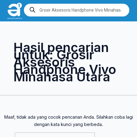
Lewati
Cari
Products
search
ke
untuk:
konten
Hasil pencarian
untuk:
Grosir
Aksesoris
Handphone Vivo
Minahasa Utara
Maaf, tidak ada yang cocok pencarian Anda. Silahkan coba lagi
dengan kata kunci yang berbeda.