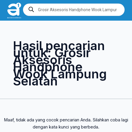
Lewati
Cari
Products
search
ke
untuk:
konten
Hasil pencarian
untuk:
Grosir
Aksesoris
Handphone
Wook Lampung
Selatan
Maaf, tidak ada yang cocok pencarian Anda. Silahkan coba lagi
dengan kata kunci yang berbeda.