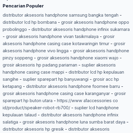
Pencarian Populer
distributor aksesoris handphone samsung bangka tengah
-
distributor lcd hp bombana
-
grosir aksesoris handphone oppo
probolinggo
-
distributor aksesoris handphone infinix sukamara
-
grosir aksesoris handphone vivan tasikmalaya
-
grosir
aksesoris handphone casing case kotawaringin timur
-
grosir
aksesoris handphone vivo lingga
-
grosir aksesoris handphone
pinzy soppeng
-
grosir aksesoris handphone xiaomi wajo
-
grosir aksesoris hp padang pariaman
-
suplier aksesoris
handphone casing case mappi
-
distributor lcd hp kepulauan
sangihe
-
suplier sparepart hp banyuwangi
-
grosir acc hp
ketapang
-
distributor aksesoris handphone foomee barru
-
grosir aksesoris handphone casing case karanganyar
-
grosir
sparepart hp buton utara
-
https://www a1accessories co
id/product/speaker-robot-rb700/
-
suplier lcd handphone
kepulauan talaud
-
distributor aksesoris handphone infinix
salatiga
-
grosir aksesoris handphone luna sumba barat daya
-
distributor aksesoris hp gresik
-
distributor aksesoris