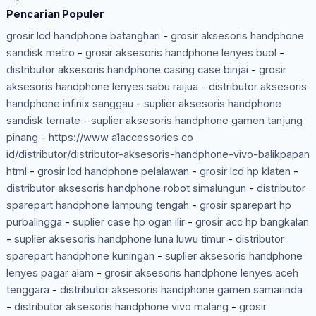
Pencarian Populer
grosir lcd handphone batanghari
-
grosir aksesoris handphone
sandisk metro
-
grosir aksesoris handphone lenyes buol
-
distributor aksesoris handphone casing case binjai
-
grosir
aksesoris handphone lenyes sabu raijua
-
distributor aksesoris
handphone infinix sanggau
-
suplier aksesoris handphone
sandisk ternate
-
suplier aksesoris handphone gamen tanjung
pinang
-
https://www a1accessories co
id/distributor/distributor-aksesoris-handphone-vivo-balikpapan
html
-
grosir lcd handphone pelalawan
-
grosir lcd hp klaten
-
distributor aksesoris handphone robot simalungun
-
distributor
sparepart handphone lampung tengah
-
grosir sparepart hp
purbalingga
-
suplier case hp ogan ilir
-
grosir acc hp bangkalan
-
suplier aksesoris handphone luna luwu timur
-
distributor
sparepart handphone kuningan
-
suplier aksesoris handphone
lenyes pagar alam
-
grosir aksesoris handphone lenyes aceh
tenggara
-
distributor aksesoris handphone gamen samarinda
-
distributor aksesoris handphone vivo malang
-
grosir