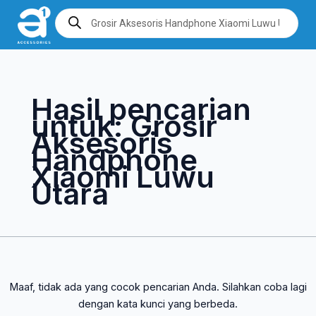
Lewati
Cari
Products
search
ke
untuk:
konten
Hasil pencarian
untuk:
Grosir
Aksesoris
Handphone
Xiaomi Luwu
Utara
Maaf, tidak ada yang cocok pencarian Anda. Silahkan coba lagi
dengan kata kunci yang berbeda.