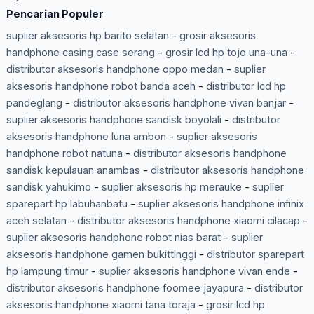
Pencarian Populer
suplier aksesoris hp barito selatan
-
grosir aksesoris
handphone casing case serang
-
grosir lcd hp tojo una-una
-
distributor aksesoris handphone oppo medan
-
suplier
aksesoris handphone robot banda aceh
-
distributor lcd hp
pandeglang
-
distributor aksesoris handphone vivan banjar
-
suplier aksesoris handphone sandisk boyolali
-
distributor
aksesoris handphone luna ambon
-
suplier aksesoris
handphone robot natuna
-
distributor aksesoris handphone
sandisk kepulauan anambas
-
distributor aksesoris handphone
sandisk yahukimo
-
suplier aksesoris hp merauke
-
suplier
sparepart hp labuhanbatu
-
suplier aksesoris handphone infinix
aceh selatan
-
distributor aksesoris handphone xiaomi cilacap
-
suplier aksesoris handphone robot nias barat
-
suplier
aksesoris handphone gamen bukittinggi
-
distributor sparepart
hp lampung timur
-
suplier aksesoris handphone vivan ende
-
distributor aksesoris handphone foomee jayapura
-
distributor
aksesoris handphone xiaomi tana toraja
-
grosir lcd hp