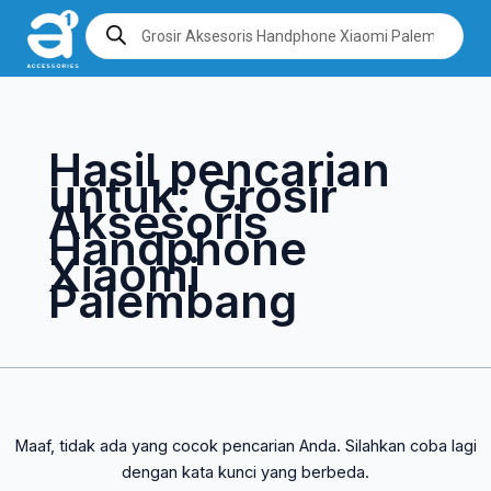
Lewati
Cari
Products
search
ke
untuk:
konten
Hasil pencarian
untuk:
Grosir
Aksesoris
Handphone
Xiaomi
Palembang
Maaf, tidak ada yang cocok pencarian Anda. Silahkan coba lagi
dengan kata kunci yang berbeda.