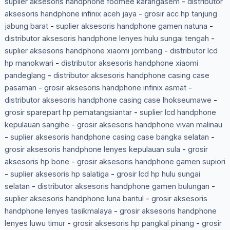
suplier aksesoris handphone foomee karangasem
-
distributor
aksesoris handphone infinix aceh jaya
-
grosir acc hp tanjung
jabung barat
-
suplier aksesoris handphone gamen natuna
-
distributor aksesoris handphone lenyes hulu sungai tengah
-
suplier aksesoris handphone xiaomi jombang
-
distributor lcd
hp manokwari
-
distributor aksesoris handphone xiaomi
pandeglang
-
distributor aksesoris handphone casing case
pasaman
-
grosir aksesoris handphone infinix asmat
-
distributor aksesoris handphone casing case lhokseumawe
-
grosir sparepart hp pematangsiantar
-
suplier lcd handphone
kepulauan sangihe
-
grosir aksesoris handphone vivan malinau
-
suplier aksesoris handphone casing case bangka selatan
-
grosir aksesoris handphone lenyes kepulauan sula
-
grosir
aksesoris hp bone
-
grosir aksesoris handphone gamen supiori
-
suplier aksesoris hp salatiga
-
grosir lcd hp hulu sungai
selatan
-
distributor aksesoris handphone gamen bulungan
-
suplier aksesoris handphone luna bantul
-
grosir aksesoris
handphone lenyes tasikmalaya
-
grosir aksesoris handphone
lenyes luwu timur
-
grosir aksesoris hp pangkal pinang
-
grosir