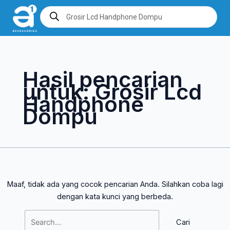
Lewati
Cari
Products
search
ke
untuk:
konten
Hasil pencarian
untuk:
Grosir Lcd
Handphone
Dompu
Maaf, tidak ada yang cocok pencarian Anda. Silahkan coba lagi
dengan kata kunci yang berbeda.