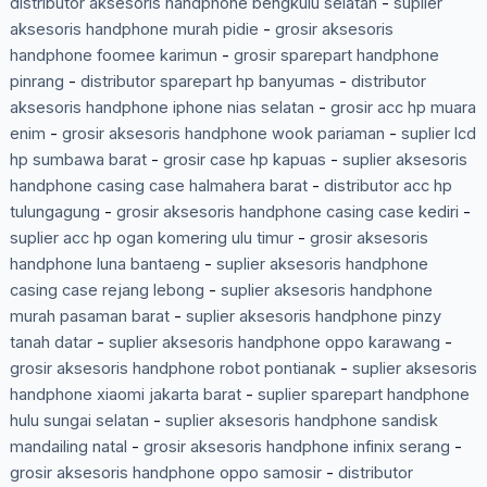
distributor aksesoris handphone bengkulu selatan
-
suplier
aksesoris handphone murah pidie
-
grosir aksesoris
handphone foomee karimun
-
grosir sparepart handphone
pinrang
-
distributor sparepart hp banyumas
-
distributor
aksesoris handphone iphone nias selatan
-
grosir acc hp muara
enim
-
grosir aksesoris handphone wook pariaman
-
suplier lcd
hp sumbawa barat
-
grosir case hp kapuas
-
suplier aksesoris
handphone casing case halmahera barat
-
distributor acc hp
tulungagung
-
grosir aksesoris handphone casing case kediri
-
suplier acc hp ogan komering ulu timur
-
grosir aksesoris
handphone luna bantaeng
-
suplier aksesoris handphone
casing case rejang lebong
-
suplier aksesoris handphone
murah pasaman barat
-
suplier aksesoris handphone pinzy
tanah datar
-
suplier aksesoris handphone oppo karawang
-
grosir aksesoris handphone robot pontianak
-
suplier aksesoris
handphone xiaomi jakarta barat
-
suplier sparepart handphone
hulu sungai selatan
-
suplier aksesoris handphone sandisk
mandailing natal
-
grosir aksesoris handphone infinix serang
-
grosir aksesoris handphone oppo samosir
-
distributor