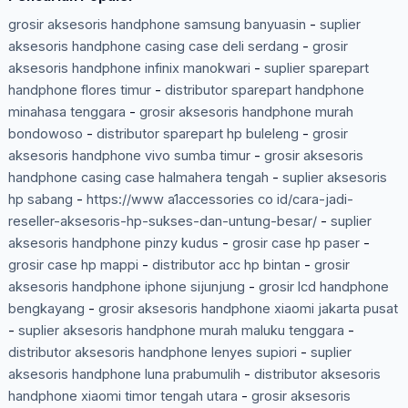
grosir aksesoris handphone samsung banyuasin
-
suplier
aksesoris handphone casing case deli serdang
-
grosir
aksesoris handphone infinix manokwari
-
suplier sparepart
handphone flores timur
-
distributor sparepart handphone
minahasa tenggara
-
grosir aksesoris handphone murah
bondowoso
-
distributor sparepart hp buleleng
-
grosir
aksesoris handphone vivo sumba timur
-
grosir aksesoris
handphone casing case halmahera tengah
-
suplier aksesoris
hp sabang
-
https://www a1accessories co id/cara-jadi-
reseller-aksesoris-hp-sukses-dan-untung-besar/
-
suplier
aksesoris handphone pinzy kudus
-
grosir case hp paser
-
grosir case hp mappi
-
distributor acc hp bintan
-
grosir
aksesoris handphone iphone sijunjung
-
grosir lcd handphone
bengkayang
-
grosir aksesoris handphone xiaomi jakarta pusat
-
suplier aksesoris handphone murah maluku tenggara
-
distributor aksesoris handphone lenyes supiori
-
suplier
aksesoris handphone luna prabumulih
-
distributor aksesoris
handphone xiaomi timor tengah utara
-
grosir aksesoris