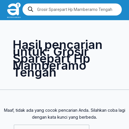
Lewati
Cari
Products
search
ke
untuk:
konten
Hasil pencarian
untuk:
Grosir
Sparepart Hp
Mamberamo
Tengah
Maaf, tidak ada yang cocok pencarian Anda. Silahkan coba lagi
dengan kata kunci yang berbeda.