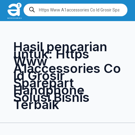
Lewati
Cari
Products
search
ke
untuk:
konten
Hasil pencarian
untuk:
Https
Www
A1accessories Co
Id Grosir
Sparepart
Handphone
Solusi Bisnis
Terbaik