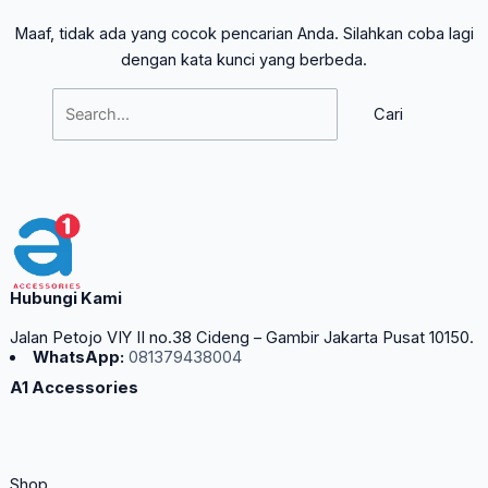
Maaf, tidak ada yang cocok pencarian Anda. Silahkan coba lagi
dengan kata kunci yang berbeda.
Hubungi Kami
Jalan Petojo VIY II no.38 Cideng – Gambir Jakarta Pusat 10150.
WhatsApp:
081379438004
A1 Accessories
Shop