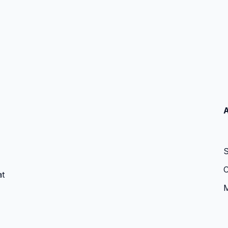
A
C
at