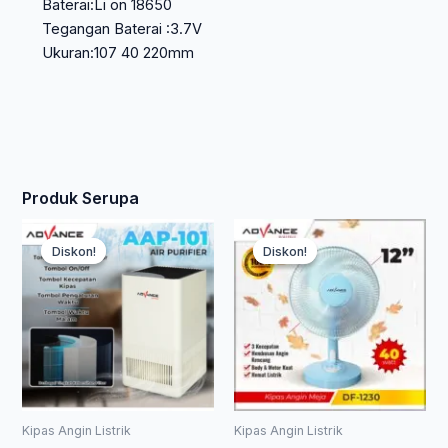
Baterai:Li on 18650
Tegangan Baterai :3.7V
Ukuran:107 40 220mm
Produk Serupa
Harga
Harga
Har
Har
Diskon!
Diskon!
Diskon!
Diskon!
saat
aslinya
asl
saa
ini
adalah:
ada
ini
adalah:
Rp 1.302.500.
Rp 
ada
Rp 703.350.
Rp 
Kipas Angin Listrik
Kipas Angin Listrik