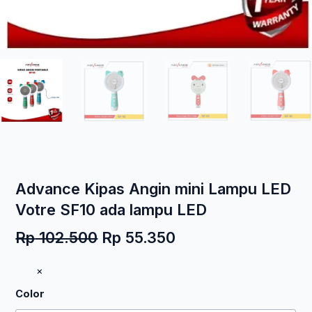
Advance Kipas Angin mini Lampu LED
Votre SF10 ada lampu LED
Harga
Harga
Rp
102.500
Rp
55.350
aslinya
saat
Kuantitas
×
adalah:
ini
Advance
Rp 102.500.
adalah:
Color
Kipas