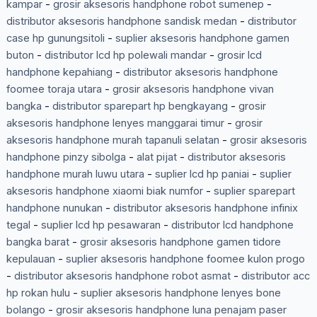
kampar
-
grosir aksesoris handphone robot sumenep
-
distributor aksesoris handphone sandisk medan
-
distributor
case hp gunungsitoli
-
suplier aksesoris handphone gamen
buton
-
distributor lcd hp polewali mandar
-
grosir lcd
handphone kepahiang
-
distributor aksesoris handphone
foomee toraja utara
-
grosir aksesoris handphone vivan
bangka
-
distributor sparepart hp bengkayang
-
grosir
aksesoris handphone lenyes manggarai timur
-
grosir
aksesoris handphone murah tapanuli selatan
-
grosir aksesoris
handphone pinzy sibolga
-
alat pijat
-
distributor aksesoris
handphone murah luwu utara
-
suplier lcd hp paniai
-
suplier
aksesoris handphone xiaomi biak numfor
-
suplier sparepart
handphone nunukan
-
distributor aksesoris handphone infinix
tegal
-
suplier lcd hp pesawaran
-
distributor lcd handphone
bangka barat
-
grosir aksesoris handphone gamen tidore
kepulauan
-
suplier aksesoris handphone foomee kulon progo
-
distributor aksesoris handphone robot asmat
-
distributor acc
hp rokan hulu
-
suplier aksesoris handphone lenyes bone
bolango
-
grosir aksesoris handphone luna penajam paser