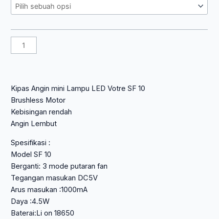
Rp 55.350.
Angin
mini
Lampu
LED
Votre
SF10
ada
lampu
Kipas Angin mini Lampu LED Votre SF 10
LED
Brushless Motor
Kebisingan rendah
Angin Lembut
Spesifikasi :
Model SF 10
Berganti: 3 mode putaran fan
Tegangan masukan DC5V
Arus masukan :1000mA
Daya :4.5W
Baterai:Li on 18650