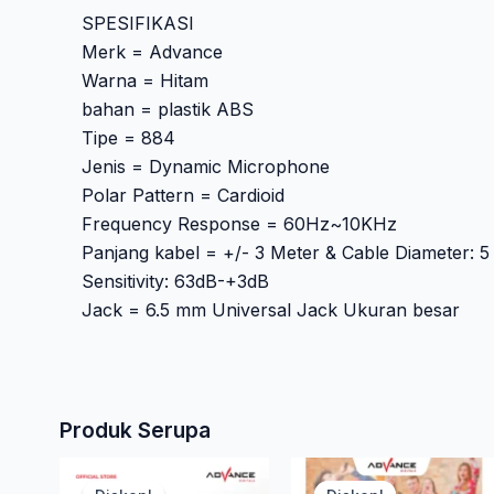
SPESIFIKASI
Merk = Advance
Warna = Hitam
bahan = plastik ABS
Tipe = 884
Jenis = Dynamic Microphone
Polar Pattern = Cardioid
Frequency Response = 60Hz~10KHz
Panjang kabel = +/- 3 Meter & Cable Diameter: 5 
Sensitivity: 63dB-+3dB
Jack = 6.5 mm Universal Jack Ukuran besar
Produk Serupa
Harga
Harga
H