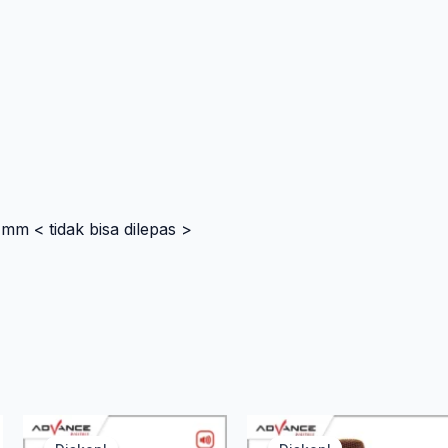
mm < tidak bisa dilepas >
arga
Harga
Harga
Harga
Ha
H