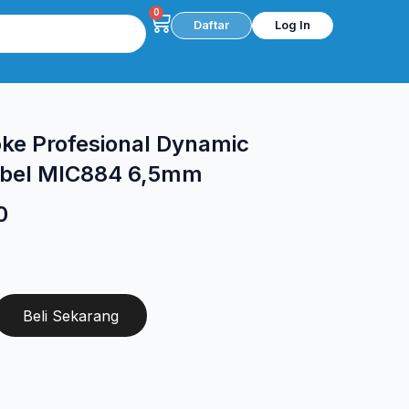
0
Cart
Daftar
Log In
ke Profesional Dynamic
abel MIC884 6,5mm
Harga
0
saat
ini
0.
adalah:
Beli Sekarang
Rp 41.850.