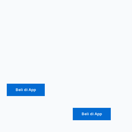
Advance
Advance
MIC-201 Dua
MIC-102 /
Microphone
MIC102 Mic
Wireless
Profesional
Professsional
Wireless
Mic Karaoke
Microphone
Garansi
Rp
672.500
Resmi 1
0
Tahun
Rp
363.150
Rp
312.500
Beli di App
Rp
168.750
Beli di App