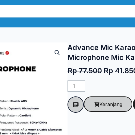
Advance Mic Karao
Microphone Mic K
Harga
Rp
77.500
Rp
41.85
aslinya
Kuantitas
adalah:
Advance
Rp 77.50
Mic
Keranjang
Karaoke
Profesional
Dynamic
Microphone