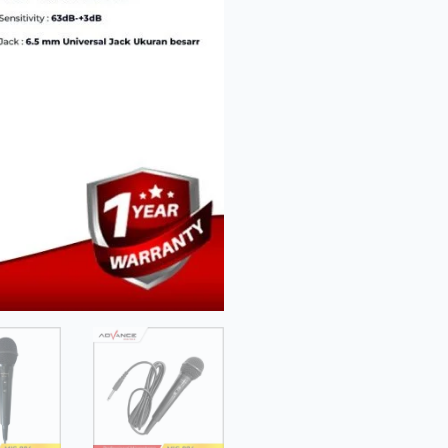
Mic
Kabel
MIC884
6,5mm