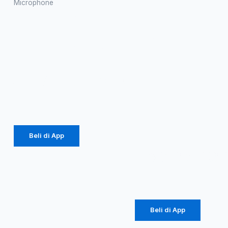
Microphone
Microphone
ADVANCE
Profesional
MIC
Advance
WIRELESS W-
MIC-105 /
2066
MIC105 Mic
Wireless
Rp
2.495.000
Silver Metal
Rp
1.347.300
– Garansi
Resmi 1
Tahun
Beli di App
Rp
605.00
Rp
326.700
Beli di App