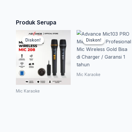
Produk Serupa
Harga
Harga
Harga
Diskon!
Diskon!
Diskon!
Diskon!
aslinya
saat
aslinya
adalah:
ini
adalah:
Rp 477.500.
adalah:
Rp 380.000
Mic Karaoke
Advance
Rp 257.850.
Mic103 PRO
Mic Karaoke
Microphone
Advance
Profesional
Mic-208
Mic
Dual
Wireless
Microphone
Gold Bisa di
Wireless