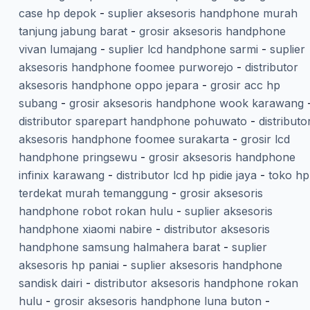
case hp depok
-
suplier aksesoris handphone murah
tanjung jabung barat
-
grosir aksesoris handphone
vivan lumajang
-
suplier lcd handphone sarmi
-
suplier
aksesoris handphone foomee purworejo
-
distributor
aksesoris handphone oppo jepara
-
grosir acc hp
subang
-
grosir aksesoris handphone wook karawang
distributor sparepart handphone pohuwato
-
distributo
aksesoris handphone foomee surakarta
-
grosir lcd
handphone pringsewu
-
grosir aksesoris handphone
infinix karawang
-
distributor lcd hp pidie jaya
-
toko hp
terdekat murah temanggung
-
grosir aksesoris
handphone robot rokan hulu
-
suplier aksesoris
handphone xiaomi nabire
-
distributor aksesoris
handphone samsung halmahera barat
-
suplier
aksesoris hp paniai
-
suplier aksesoris handphone
sandisk dairi
-
distributor aksesoris handphone rokan
hulu
-
grosir aksesoris handphone luna buton
-