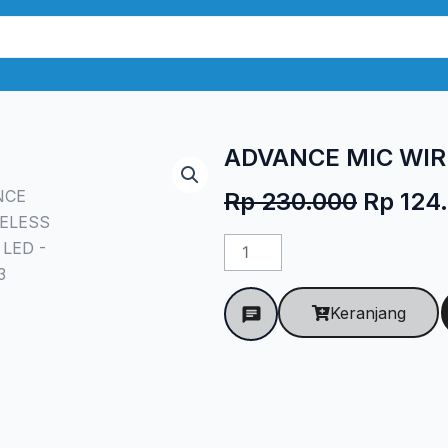
ADVANCE MIC WIR
Harga
Rp
230.000
Rp
124
aslinya
Kuantitas
adalah
ADVANCE
Rp 230
MIC
Keranjang
WIRELESS
MIC-
500
LED