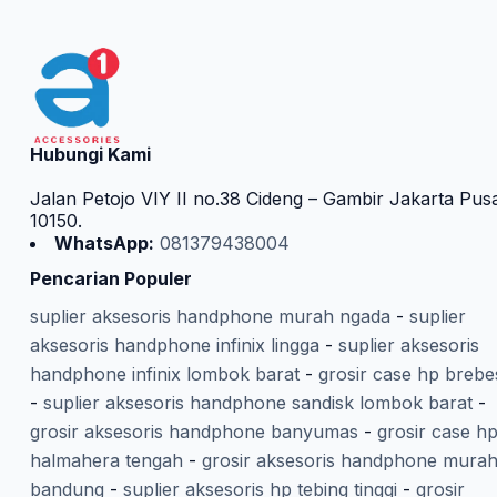
Hubungi Kami
Jalan Petojo VIY II no.38 Cideng – Gambir Jakarta Pus
10150.
WhatsApp:
081379438004
Pencarian Populer
suplier aksesoris handphone murah ngada
-
suplier
aksesoris handphone infinix lingga
-
suplier aksesoris
handphone infinix lombok barat
-
grosir case hp brebe
-
suplier aksesoris handphone sandisk lombok barat
-
grosir aksesoris handphone banyumas
-
grosir case h
halmahera tengah
-
grosir aksesoris handphone mura
bandung
-
suplier aksesoris hp tebing tinggi
-
grosir