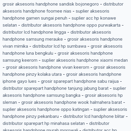
grosir aksesoris handphone sandisk bojonegoro
-
distributor
aksesoris handphone foomee nias
-
suplier aksesoris
handphone gamen sungai penuh
-
suplier acc hp konawe
selatan
-
distributor aksesoris handphone oppo purwakarta
-
distributor lcd handphone lingga
-
distributor aksesoris
handphone samsung merauke
-
grosir aksesoris handphone
vivan mimika
-
distributor lcd hp sumbawa
-
grosir aksesoris
handphone luna bengkulu
-
grosir aksesoris handphone
samsung keerom
-
suplier aksesoris handphone xiaomi medan
-
grosir aksesoris handphone vivan keerom
-
grosir aksesoris
handphone pinzy kolaka utara
-
grosir aksesoris handphone
iphone gayo lues
-
grosir sparepart handphone sabu raijua
-
distributor sparepart handphone tanjung jabung barat
-
suplier
aksesoris handphone samsung bangka
-
grosir aksesoris hp
sleman
-
grosir aksesoris handphone wook halmahera barat
-
suplier aksesoris handphone oppo katingan
-
suplier aksesoris
handphone pinzy pekanbaru
-
distributor lcd handphone blitar
-
distributor sparepart hp minahasa selatan
-
distributor
aksesoris handphone murah morowali
-
distributor acc hp