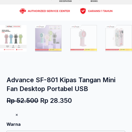
Advance SF-801 Kipas Tangan Mini
Fan Desktop Portabel USB
Harga
Harga
Rp
52.500
Rp
28.350
aslinya
saat
Kuantitas
×
adalah:
ini
Advance
Rp 52.500.
adalah:
Warna
SF-