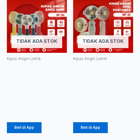
TIDAK ADA STOK
TIDAK ADA STOK
Kipas Angin Listrik
Kipas Angin Listrik
VOTRE SF-20
Votre SF-21
Kipas Angin
Kipas Angin
Saku Minifan
Saku Minifan
Kipas Angin
Kipas Angin
Portable
Portable
Recharger
Recharger
COD
Type C
Beli di App
Beli di App