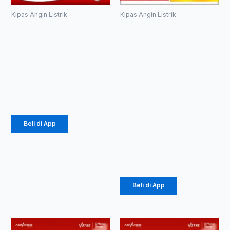
Kipas Angin Listrik
Kipas Angin Listrik
KIPAS ANGIN
Kipas Angin
ADVANCE
8″ Karakter
TDS-12
Advance DF-
802 2in1
Rp
407.500
Kipas
Dinding
Rp
220.050
Kipas Meja
Doraemon
Beli di App
Rp
197.500
Rp
106.650
Beli di App