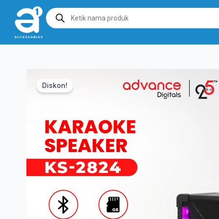
Products
search
Diskon!