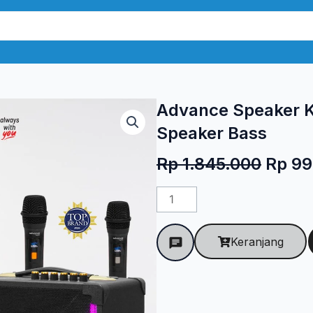
Advance Speaker K
Speaker Bass
Harg
Rp
1.845.000
Rp
99
aslin
Kuantitas
adala
Advance
Rp 1.
Speaker
Keranjang
KS-
2824
Black
Portable