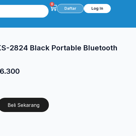
0
Cart
Daftar
Log In
S-2824 Black Portable Bluetooth
a
Harga
6.300
ya
saat
h:
ini
845.000.
adalah:
Beli Sekarang
Rp 996.300.