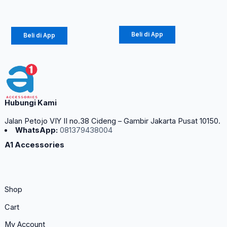
Rp
444.150
Rp
560.250
Beli di App
Beli di App
Hubungi Kami
Jalan Petojo VIY II no.38 Cideng – Gambir Jakarta Pusat 10150.
WhatsApp:
081379438004
A1 Accessories
Shop
Cart
My Account