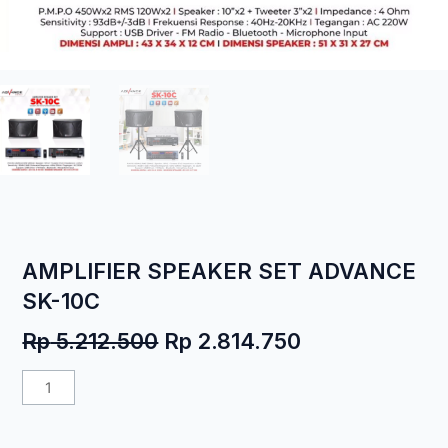
AMPLIFIER SPEAKER SET ADVANCE
SK-10C
Harga
Harga
Rp
5.212.500
Rp
2.814.750
aslinya
saat
Kuantitas
adalah:
ini
AMPLIFIER
Rp 5.212.500.
adalah:
SPEAKER