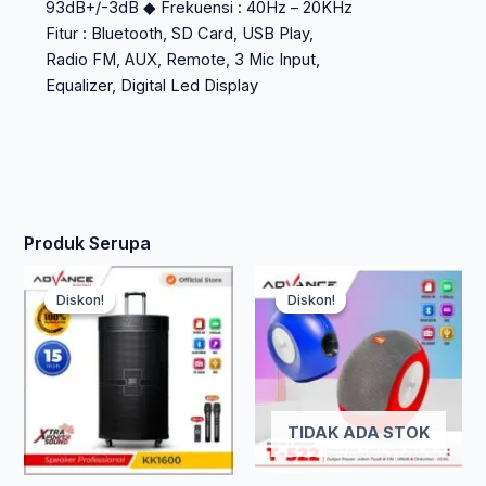
93dB+/-3dB ◆ Frekuensi : 40Hz – 20KHz
Fitur : Bluetooth, SD Card, USB Play,
Radio FM, AUX, Remote, 3 Mic Input,
Equalizer, Digital Led Display
Produk Serupa
Harga
Harga
Har
Ha
Produk
Diskon!
Diskon!
Diskon!
Diskon!
ini
aslinya
saat
saa
asl
memiliki
adalah:
ini
beberapa
ini
ada
varian.
Rp 8.530.000.
adalah:
ada
Rp 
Pilihan
TIDAK ADA STOK
ini
Rp 4.606.200.
Rp 
dapat