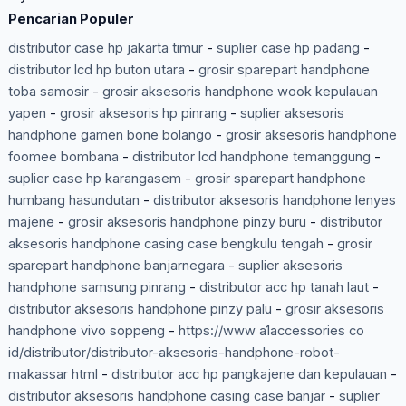
Pencarian Populer
distributor case hp jakarta timur
-
suplier case hp padang
-
distributor lcd hp buton utara
-
grosir sparepart handphone
toba samosir
-
grosir aksesoris handphone wook kepulauan
yapen
-
grosir aksesoris hp pinrang
-
suplier aksesoris
handphone gamen bone bolango
-
grosir aksesoris handphone
foomee bombana
-
distributor lcd handphone temanggung
-
suplier case hp karangasem
-
grosir sparepart handphone
humbang hasundutan
-
distributor aksesoris handphone lenyes
majene
-
grosir aksesoris handphone pinzy buru
-
distributor
aksesoris handphone casing case bengkulu tengah
-
grosir
sparepart handphone banjarnegara
-
suplier aksesoris
handphone samsung pinrang
-
distributor acc hp tanah laut
-
distributor aksesoris handphone pinzy palu
-
grosir aksesoris
handphone vivo soppeng
-
https://www a1accessories co
id/distributor/distributor-aksesoris-handphone-robot-
makassar html
-
distributor acc hp pangkajene dan kepulauan
-
distributor aksesoris handphone casing case banjar
-
suplier