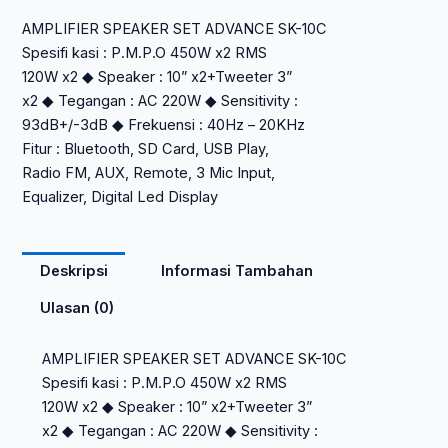
Rp 2.814.750.
SET
AMPLIFIER SPEAKER SET ADVANCE SK-10C
ADVANCE
Spesifi kasi : P.M.P.O 450W x2 RMS
SK-
120W x2 ◆ Speaker : 10” x2+Tweeter 3”
10C
x2 ◆ Tegangan : AC 220W ◆ Sensitivity :
93dB+/-3dB ◆ Frekuensi : 40Hz – 20KHz
Fitur : Bluetooth, SD Card, USB Play,
Radio FM, AUX, Remote, 3 Mic Input,
Equalizer, Digital Led Display
Deskripsi
Informasi Tambahan
Ulasan (0)
AMPLIFIER SPEAKER SET ADVANCE SK-10C
Spesifi kasi : P.M.P.O 450W x2 RMS
120W x2 ◆ Speaker : 10” x2+Tweeter 3”
x2 ◆ Tegangan : AC 220W ◆ Sensitivity :