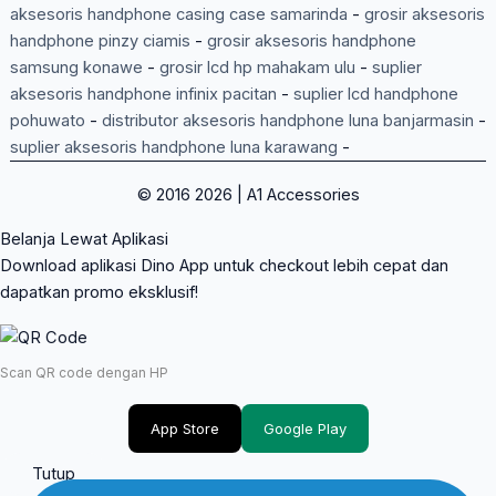
aksesoris handphone casing case samarinda
-
grosir aksesoris
handphone pinzy ciamis
-
grosir aksesoris handphone
samsung konawe
-
grosir lcd hp mahakam ulu
-
suplier
aksesoris handphone infinix pacitan
-
suplier lcd handphone
pohuwato
-
distributor aksesoris handphone luna banjarmasin
-
suplier aksesoris handphone luna karawang
-
© 2016 2026 | A1 Accessories
Belanja Lewat Aplikasi
Download aplikasi Dino App untuk checkout lebih cepat dan
dapatkan promo eksklusif!
Scan QR code dengan HP
App Store
Google Play
Tutup