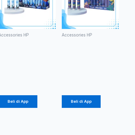
Accessories HP
Accessories HP
Kabel Data
Kabel Data
Vivan
Vivan
CTM100S
CTC100S
2.4A Micro
3A Type-C
Rp
457.000
Rp
616.000
Beli di App
Beli di App