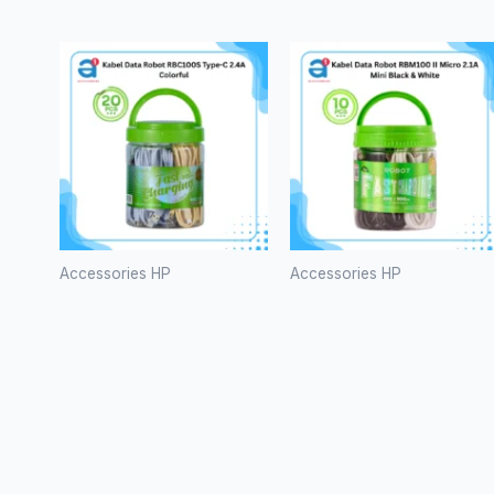
Accessories HP
Accessories HP
Kabel Data
Kabel Data
Robot
Robot
RBC100S
RBM100 II
Type-C
Micro 2.1A
2.4A
Mini Black &
Colorful
White