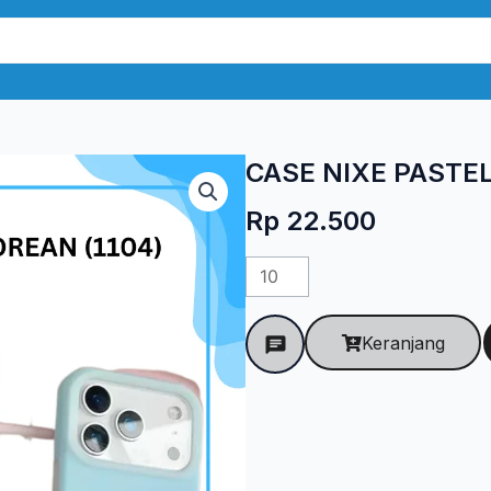
CASE NIXE PASTEL
Rp
22.500
Kuantitas
CASE
NIXE
Keranjang
PASTEL
KOREAN
(1104)