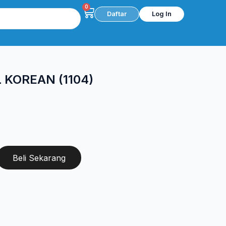
0
Cart
Daftar
Log In
 KOREAN (1104)
Beli Sekarang