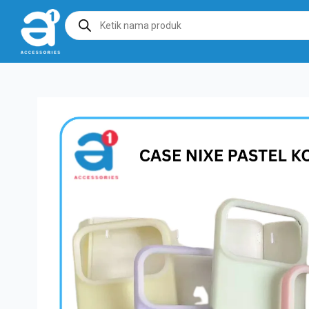
Products
search