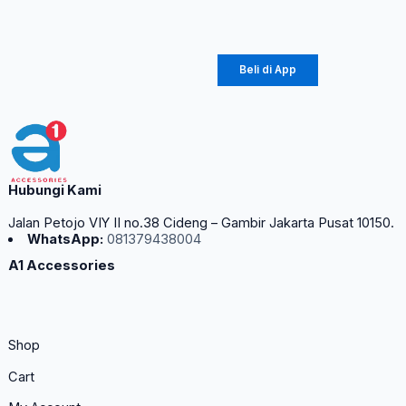
Rp
170.100
Beli di App
Hubungi Kami
Jalan Petojo VIY II no.38 Cideng – Gambir Jakarta Pusat 10150.
WhatsApp:
081379438004
A1 Accessories
Shop
Cart