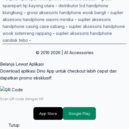
sparepart hp kayong utara
-
distributor lcd handphone
klungkung
-
grosir aksesoris handphone wook bangli
-
suplier
aksesoris handphone xiaomi mimika
-
suplier aksesoris
handphone casing case sabang
-
suplier aksesoris handphone
wook sidenreng rappang
-
suplier aksesoris handphone
sandisk tebo
-
© 2016 2026 | A1 Accessories
Belanja Lewat Aplikasi
Download aplikasi Dino App untuk checkout lebih cepat dan
dapatkan promo eksklusif!
Scan QR code dengan HP
App Store
Google Play
Tutup