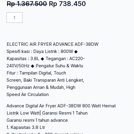
Harga
Harga
Rp
1.367.500
Rp
738.450
aslinya
saat
Kuantitas
adalah:
ini
ELECTRIC
Rp 1.367.500.
adalah:
AIR
Rp 738.450.
FRYER
ELECTRIC AIR FRYER ADVANCE ADF-38DW
ADVANCE
Spesifi kasi : Daya Listrik : 800W ◆
ADF-
Kapasitas : 3.8L ◆ Tegangan : AC220-
38DW
240V/50Hz ◆ Pengatur Suhu & Waktu
Fitur : Tampilan Digital, Touch
Screen, Baki Transparan Anti Lengket,
Penggunaan Aman & Mudah, High
Speed Air Circulation
Advance Digital Air Fryer ADF-38DW 800 Watt Hemat
Listrik Low Watt| Garansi Resmi 1 Tahun
Garansi resmi 1 tahun advance
1. Kapasitas 3.8 Ltr