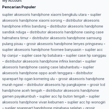
My Account
Pencarian Populer
suplier aksesoris handphone xiaomi bengkulu utara
-
suplier
aksesoris handphone xiaomi sorong
-
distributor aksesoris
handphone infinix bandung
-
distributor aksesoris handphone
sandisk nduga
-
distributor aksesoris handphone casing case
halmahera timur
-
distributor aksesoris handphone samsung
pulang pisau
-
grosir aksesoris handphone lenyes pringsewu
-
suplier aksesoris handphone foomee banyuasin
-
suplier acc
hp cianjur
-
suplier case hp batubara
-
suplier case hp sanggau
-
distributor aksesoris handphone infinix kendari
-
suplier
aksesoris handphone casing case labuhanbatu
-
suplier
aksesoris handphone oppo aceh tenggara
-
distributor
sparepart hp ogan komering ulu
-
grosir aksesoris handphone
murah ngawi
-
distributor aksesoris hp pangkajene
-
grosir lcd
handphone aceh tengah
-
distributor aksesoris handphone
gamen payakumbuh
-
suplier acc hp buton tengah
-
suplier
aksesoris handphone vivan kebumen
-
suplier acc hp wonogiri
-
suplier sparepart handphone minahasa selatan
-
grosir