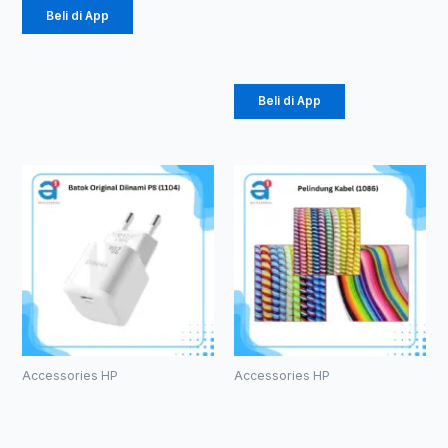
Rp
10.890
–
Beli di App
Rp
12.100
Beli di App
Rent
Produk
ini
harga
memiliki
beberapa
Rp 67
varian.
hing
Pilihan
ini
Rp 81
dapat
diambil
Accessories HP
Accessories HP
di
Batok
Pelindung
halaman
Original
Kabel (1086)
produk