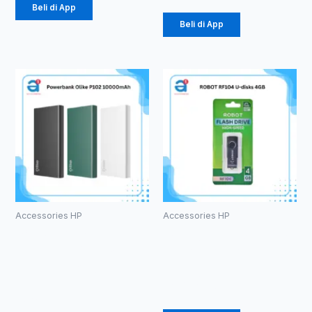
Beli di App
Beli di App
Accessories HP
Accessories HP
Powerbank
ROBOT RF104
Olike P102
U-disks 4GB
10000mAh
Rp
49.000
Rp
105.000