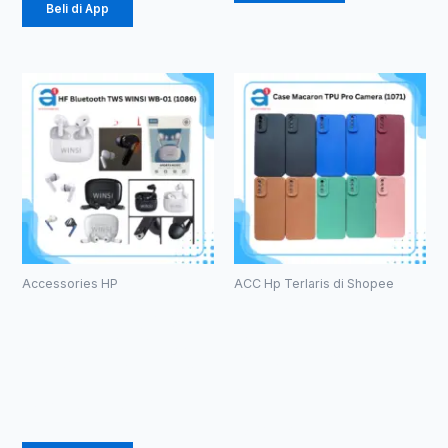
Beli di App
Accessories HP
ACC Hp Terlaris di Shopee
HF Bluetooth
Case
TWS WINSI
Macaron TPU
WB-01 (1086)
Pro Camera
(1071)
Rp
39.375
Rp
2.057