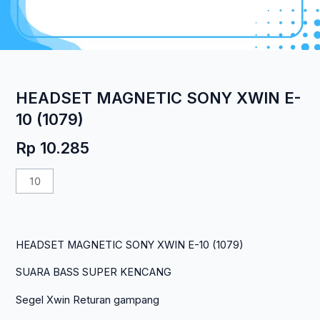
HEADSET MAGNETIC SONY XWIN E-
10 (1079)
Rp
10.285
Kuantitas
HEADSET
MAGNETIC
SONY
HEADSET MAGNETIC SONY XWIN E-10 (1079)
XWIN
E-
SUARA BASS SUPER KENCANG
10
(1079)
Segel Xwin Returan gampang