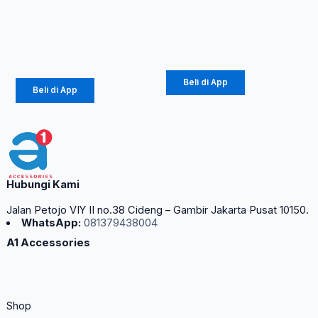
Diinami P8
Rp
67.500
–
(1104)
Rp
81.562
Rp
42.750
Beli di App
Beli di App
Hubungi Kami
Jalan Petojo VIY II no.38 Cideng – Gambir Jakarta Pusat 10150.
WhatsApp:
081379438004
A1 Accessories
Shop