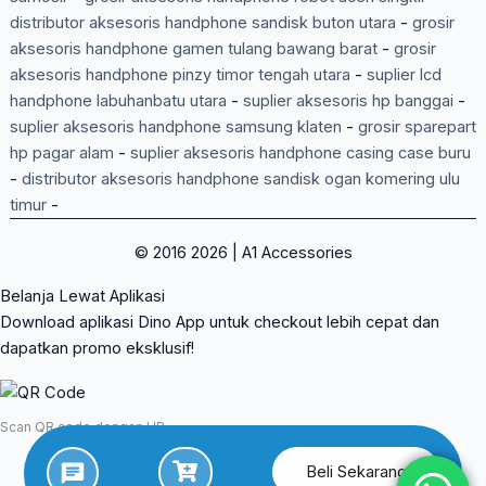
distributor aksesoris handphone sandisk buton utara
-
grosir
aksesoris handphone gamen tulang bawang barat
-
grosir
aksesoris handphone pinzy timor tengah utara
-
suplier lcd
handphone labuhanbatu utara
-
suplier aksesoris hp banggai
-
suplier aksesoris handphone samsung klaten
-
grosir sparepart
hp pagar alam
-
suplier aksesoris handphone casing case buru
-
distributor aksesoris handphone sandisk ogan komering ulu
timur
-
© 2016 2026 | A1 Accessories
Belanja Lewat Aplikasi
Download aplikasi Dino App untuk checkout lebih cepat dan
dapatkan promo eksklusif!
Scan QR code dengan HP
Beli Sekarang
App Store
Google Play