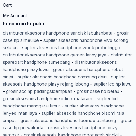
Cart
My Account
Pencarian Populer
distributor aksesoris handphone sandisk labuhanbatu
-
grosir
case hp simeulue
-
suplier aksesoris handphone vivo sorong
selatan
-
suplier aksesoris handphone wook probolinggo
-
distributor aksesoris handphone gamen lanny jaya
-
distributor
sparepart handphone sumedang
-
distributor aksesoris
handphone pinzy luwu
-
grosir aksesoris handphone robot
sinjai
-
suplier aksesoris handphone samsung dairi
-
suplier
aksesoris handphone pinzy rejang lebong
-
suplier lcd hp luwu
-
grosir acc hp padangsidempuan
-
grosir case hp berau
-
grosir aksesoris handphone infinix mataram
-
suplier lcd
handphone manggarai timur
-
suplier aksesoris handphone
lenyes intan jaya
-
suplier aksesoris handphone xiaomi raja
ampat
-
grosir aksesoris handphone foomee bantaeng
-
grosir
case hp purwakarta
-
grosir aksesoris handphone pinzy
samosir
-
grosir aksesoris handphone robot aceh singkil
-