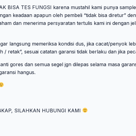
IDAK BISA TES FUNGSI karena mustahil kami punya sample h
engan keadaan apapun oleh pembeli “tidak bisa diretur” de
ham dan menerima persyaratan tertulis kami ini dengan jel
agar langsung memeriksa kondisi dus, jika cacat/penyok leb
 / retak”, sesuai catatan garansi tidak berlaku dan jika pec
 anti gores dan semua segel jgn dilepas selama masa garan
 garansi hangus.
GKAP, SILAHKAN HUBUNGI KAMI