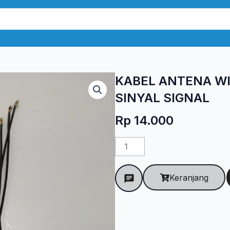
KABEL ANTENA WI
SINYAL SIGNAL
Rp
14.000
Kuantitas
KABEL
ANTENA
Keranjang
WIFI
UNIVERSAL
15CM
CABLE