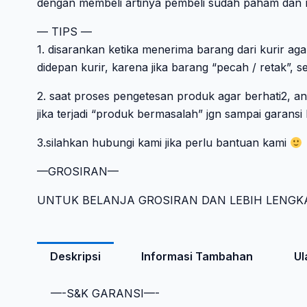
dengan membeli artinya pembeli sudah paham dan men
— TIPS —
1. disarankan ketika menerima barang dari kurir ag
didepan kurir, karena jika barang “pecah / retak”, se
2. saat proses pengetesan produk agar berhati2, an
jika terjadi “produk bermasalah” jgn sampai garansi
3.silahkan hubungi kami jika perlu bantuan kami
—GROSIRAN—
UNTUK BELANJA GROSIRAN DAN LEBIH LENGK
Deskripsi
Informasi Tambahan
Ul
—-S&K GARANSI—-