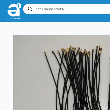
Products
search