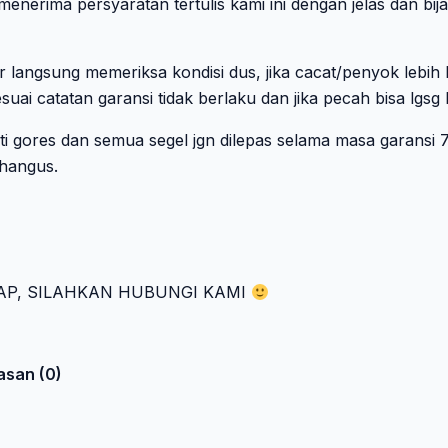
erima persyaratan tertulis kami ini dengan jelas dan bij
ar langsung memeriksa kondisi dus, jika cacat/penyok lebih
suai catatan garansi tidak berlaku dan jika pecah bisa lgsg 
ti gores dan semua segel jgn dilepas selama masa garansi
 hangus.
AP, SILAHKAN HUBUNGI KAMI
asan (0)