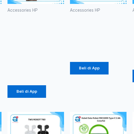
Accessories HP
Accessories HP
TEMPERED
Powerbank
GLASS
Olike P102
ANTI SPY
10000mAh
PRIVACY
Rp
105.000
GLASS
(1081)
Beli di App
Rp
3.630
Beli di App