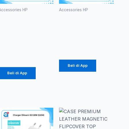
Accessories HP
Accessories HP
Kabel Data
ROBOT
Vivan
RF104 U-
CTC100S
disks 4GB
3A Type-C
Rp
49.000
Rp
616.000
Beli di App
Beli di App
Renta
Produk
ini
harga:
memiliki