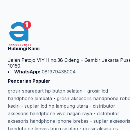
Hubungi Kami
Jalan Petojo VIY II no.38 Cideng – Gambir Jakarta Pus
10150.
WhatsApp:
081379438004
Pencarian Populer
grosir sparepart hp buton selatan
-
grosir lcd
handphone lembata
-
grosir aksesoris handphone robo
kediri
-
suplier lcd hp lampung utara
-
distributor
aksesoris handphone vivo nagan raya
-
distributor
aksesoris handphone iphone brebes
-
suplier aksesori
handphone lenyes buru selatan
-
grosir aksesoris