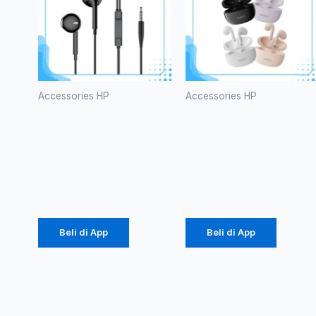
Accessories HP
Accessories HP
HEADSET
TWS
ROBOT
ROBOT
RE10
T10S
Rp
20.000
Rp
102.000
Beli di App
Beli di App