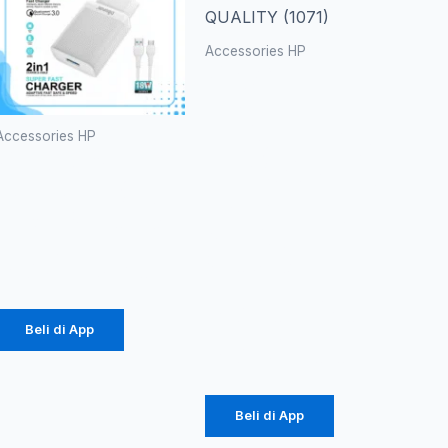
beberapa
Rp 10
varian.
Accessories HP
hingg
Pilihan
CASE
ini
PREMIUM
Rp 12
dapat
LEATHER
Accessories HP
diambil
MAGNETIC
Charger
di
FLIPCOVER
Diinami G3
halaman
TOP
18W (1104)
produk
QUALITY
(1071)
Rp
24.750
Rp
10.890
–
Beli di App
Rp
12.100
Beli di App