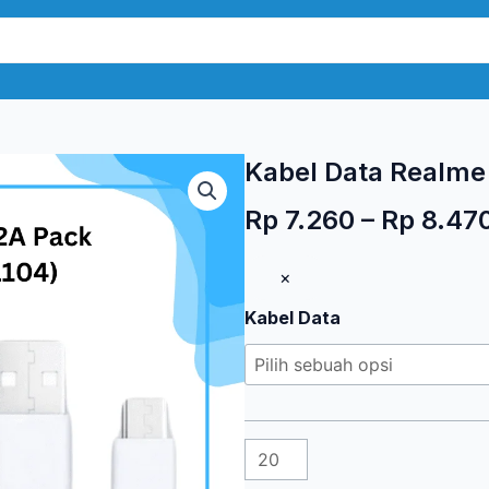
Kabel Data Realme 
Rp
7.260
–
Rp
8.47
Kuantitas
×
Kabel
Kabel Data
Data
Realme
2A
Pack
Dus
Mini