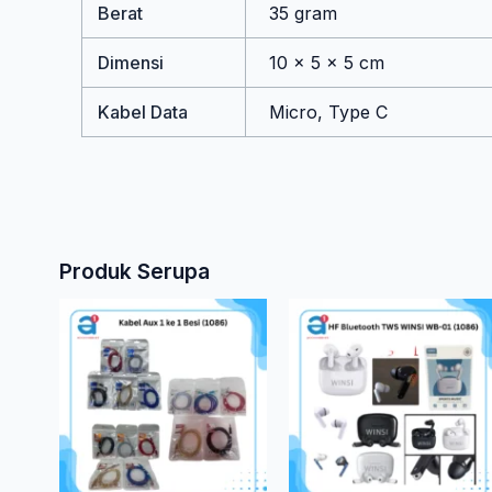
Berat
35 gram
Dimensi
10 × 5 × 5 cm
Kabel Data
Micro, Type C
Produk Serupa
Produk
ini
memiliki
beberapa
varian.
Pilihan
ini