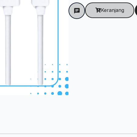
Putih
(1104)
Keranjang